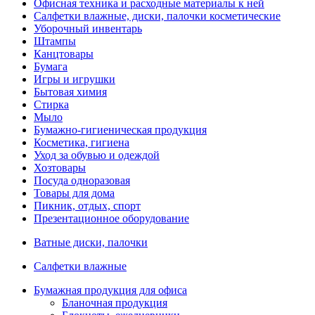
Офисная техника и расходные материалы к ней
Салфетки влажные, диски, палочки косметические
Уборочный инвентарь
Штампы
Канцтовары
Бумага
Игры и игрушки
Бытовая химия
Стирка
Мыло
Бумажно-гигиеническая продукция
Косметика, гигиена
Уход за обувью и одеждой
Хозтовары
Посуда одноразовая
Товары для дома
Пикник, отдых, спорт
Презентационное оборудование
Ватные диски, палочки
Салфетки влажные
Бумажная продукция для офиса
Бланочная продукция