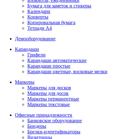
Блокноты, ежедневники
Бумага для заметок и стикеры
Календари
Конверты
Копировальная бумага
Тетради А4
Демооборудование
Карандаши
Грифели
Карандаши автоматические
Карандаши простые
Карандаши цветные, восковые мелки
Маркеры
Маркеры для дисков
Маркеры для досок
Маркеры перманентные
Маркеры текстовые
Офисные принадлежности
Банковское оборудование
Биндеры
Брелки-идентификаторы
Визитницы