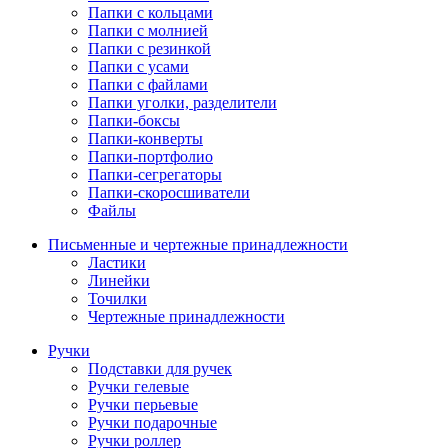
Папки с кольцами
Папки с молнией
Папки с резинкой
Папки с усами
Папки с файлами
Папки уголки, разделители
Папки-боксы
Папки-конверты
Папки-портфолио
Папки-сегрегаторы
Папки-скоросшиватели
Файлы
Письменные и чертежные принадлежности
Ластики
Линейки
Точилки
Чертежные принадлежности
Ручки
Подставки для ручек
Ручки гелевые
Ручки перьевые
Ручки подарочные
Ручки роллер