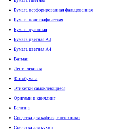
Бумага газетная
Бумага перфорированная фальцованная
Бумага полиграфическая
Бумага рулонная
Бумага цветная А3
Бумага цветная А4
Ватман
Лента чековая
Фотобумага
Этикетки самоклеющиеся
Оригами и квиллинг
Белизна
Средства для кафеля, сантехники
Средства для кухни