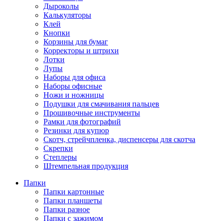
Дыроколы
Калькуляторы
Клей
Кнопки
Корзины для бумаг
Корректоры и штрихи
Лотки
Лупы
Наборы для офиса
Наборы офисные
Ножи и ножницы
Подушки для смачивания пальцев
Прошивочные инструменты
Рамки для фотографий
Резинки для купюр
Скотч, стрейчпленка, диспенсеры для скотча
Скрепки
Степлеры
Штемпельная продукция
Папки
Папки картонные
Папки планшеты
Папки разное
Папки с зажимом