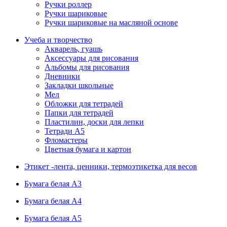
Ручки роллер
Ручки шариковые
Ручки шариковые на масляной основе
Учеба и творчество
Акварель, гуашь
Аксессуары для рисования
Альбомы для рисования
Дневники
Закладки школьные
Мел
Обложки для тетрадей
Папки для тетрадей
Пластилин, доски для лепки
Тетради А5
Фломастеры
Цветная бумага и картон
Этикет -лента, ценники, термоэтикетка для весов
Бумага белая А3
Бумага белая А4
Бумага белая А5