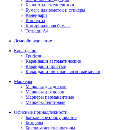
Блокноты, ежедневники
Бумага для заметок и стикеры
Календари
Конверты
Копировальная бумага
Тетради А4
Демооборудование
Карандаши
Грифели
Карандаши автоматические
Карандаши простые
Карандаши цветные, восковые мелки
Маркеры
Маркеры для дисков
Маркеры для досок
Маркеры перманентные
Маркеры текстовые
Офисные принадлежности
Банковское оборудование
Биндеры
Брелки-идентификаторы