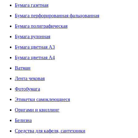
Бумага газетная
Бумага перфорированная фальцованная
Бумага полиграфическая
Бумага рулонная
Бумага цветная А3
Бумага цветная А4
Ватман
Лента чековая
Фотобумага
Этикетки самоклеющиеся
Оригами и квиллинг
Белизна
Средства для кафеля, сантехники