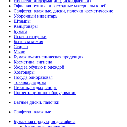
Носители информации (диски,флешки)
Офисная техника и расходные материалы к ней
Салфетки влажные, диски, палочки косметические
Уборочный инвентарь
Штампы
Канцтовары
Бумага
Игры и игрушки
Бытовая химия
Стирка
Мыло
Бумажно-гигиеническая продукция
Косметика, гигиена
Уход за обувью и одеждой
Хозтовары
Посуда одноразовая
Товары для дома
Пикник, отдых, спорт
Презентационное оборудование
Ватные диски, палочки
Салфетки влажные
Бумажная продукция для офиса
Бланочная продукция