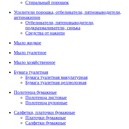
Стиральный порошок
Усилители порошка, отбеливатели, пятновыводители,
антинакипин
Отбеливатели, пятеновыводители,
подкрахмаливатели, синька
Средства от накипи
Мыло жидкое
Мыло туалетное
Мыло хозяйственное
Бумага туалетная
Бумага туалетная макулатурная
Бумага туалетная целлюлозная
Полотенца бумажные
Полотенца листовые
Полотенца рулонные
Салфетки, платочки бумажные
Платочки бумажные
Салфетки бумажные