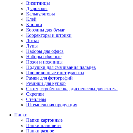
Визитницы
Дыроколы
Калькуляторы
Клей
Кнопки
Корзины для бумаг
Корректоры и штрихи
Лотки
Лупы
Наборы для офиса
Наборы офисные
Ножи и ножницы
Подушки для смачивания пальцев
Прошивочные инструменты
Рамки для фотографий
Резинки для купюр
Скотч, стрейчпленка, диспенсеры для скотча
Скрепки
Степлеры
Штемпельная продукция
Папки
Папки картонные
Папки планшеты
Папки разное