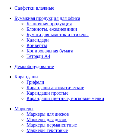
Салфетки влажные
Бумажная продукция для офиса
Бланочная продукция
Блокноты, ежедневники
Бумага для заметок и стикеры
Календари
Конверты
Копировальная бумага
Тетради А4
Демооборудование
Карандаши
Грифели
Карандаши автоматические
Карандаши простые
Карандаши цветные, восковые мелки
Маркеры
Маркеры для дисков
Маркеры для досок
Маркеры перманентные
Маркеры текстовые