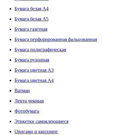
Бумага белая А4
Бумага белая А5
Бумага газетная
Бумага перфорированная фальцованная
Бумага полиграфическая
Бумага рулонная
Бумага цветная А3
Бумага цветная А4
Ватман
Лента чековая
Фотобумага
Этикетки самоклеющиеся
Оригами и квиллинг