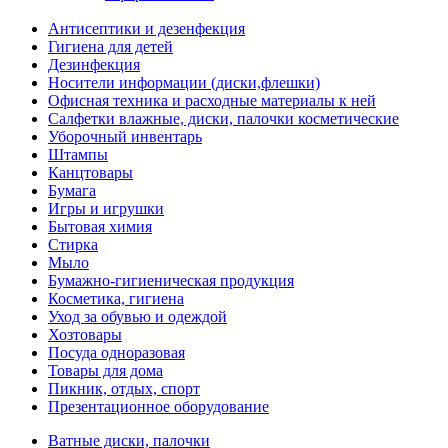
Антисептики и дезенфекция
Гигиена для детей
Дезинфекция
Носители информации (диски,флешки)
Офисная техника и расходные материалы к ней
Салфетки влажные, диски, палочки косметические
Уборочный инвентарь
Штампы
Канцтовары
Бумага
Игры и игрушки
Бытовая химия
Стирка
Мыло
Бумажно-гигиеническая продукция
Косметика, гигиена
Уход за обувью и одеждой
Хозтовары
Посуда одноразовая
Товары для дома
Пикник, отдых, спорт
Презентационное оборудование
Ватные диски, палочки