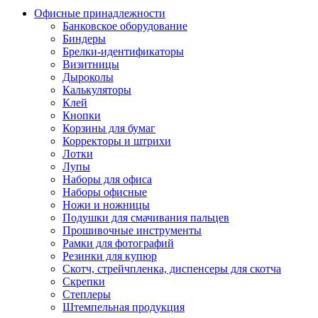
Офисные принадлежности
Банковское оборудование
Биндеры
Брелки-идентификаторы
Визитницы
Дыроколы
Калькуляторы
Клей
Кнопки
Корзины для бумаг
Корректоры и штрихи
Лотки
Лупы
Наборы для офиса
Наборы офисные
Ножи и ножницы
Подушки для смачивания пальцев
Прошивочные инструменты
Рамки для фотографий
Резинки для купюр
Скотч, стрейчпленка, диспенсеры для скотча
Скрепки
Степлеры
Штемпельная продукция