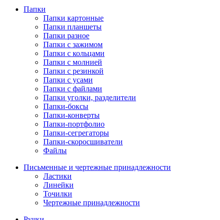
Папки
Папки картонные
Папки планшеты
Папки разное
Папки с зажимом
Папки с кольцами
Папки с молнией
Папки с резинкой
Папки с усами
Папки с файлами
Папки уголки, разделители
Папки-боксы
Папки-конверты
Папки-портфолио
Папки-сегрегаторы
Папки-скоросшиватели
Файлы
Письменные и чертежные принадлежности
Ластики
Линейки
Точилки
Чертежные принадлежности
Ручки