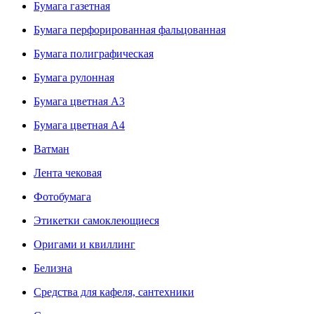
Бумага газетная
Бумага перфорированная фальцованная
Бумага полиграфическая
Бумага рулонная
Бумага цветная А3
Бумага цветная А4
Ватман
Лента чековая
Фотобумага
Этикетки самоклеющиеся
Оригами и квиллинг
Белизна
Средства для кафеля, сантехники