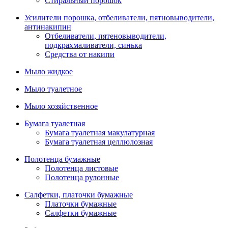
Стиральный порошок
Усилители порошка, отбеливатели, пятновыводители,
антинакипин
Отбеливатели, пятеновыводители,
подкрахмаливатели, синька
Средства от накипи
Мыло жидкое
Мыло туалетное
Мыло хозяйственное
Бумага туалетная
Бумага туалетная макулатурная
Бумага туалетная целлюлозная
Полотенца бумажные
Полотенца листовые
Полотенца рулонные
Салфетки, платочки бумажные
Платочки бумажные
Салфетки бумажные