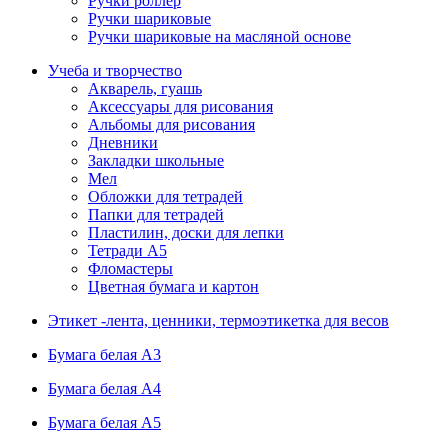
Ручки роллер
Ручки шариковые
Ручки шариковые на масляной основе
Учеба и творчество
Акварель, гуашь
Аксессуары для рисования
Альбомы для рисования
Дневники
Закладки школьные
Мел
Обложки для тетрадей
Папки для тетрадей
Пластилин, доски для лепки
Тетради А5
Фломастеры
Цветная бумага и картон
Этикет -лента, ценники, термоэтикетка для весов
Бумага белая А3
Бумага белая А4
Бумага белая А5