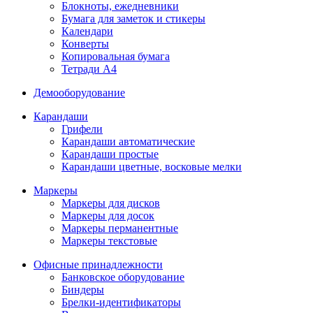
Блокноты, ежедневники
Бумага для заметок и стикеры
Календари
Конверты
Копировальная бумага
Тетради А4
Демооборудование
Карандаши
Грифели
Карандаши автоматические
Карандаши простые
Карандаши цветные, восковые мелки
Маркеры
Маркеры для дисков
Маркеры для досок
Маркеры перманентные
Маркеры текстовые
Офисные принадлежности
Банковское оборудование
Биндеры
Брелки-идентификаторы