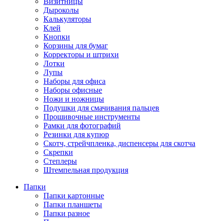
Визитницы
Дыроколы
Калькуляторы
Клей
Кнопки
Корзины для бумаг
Корректоры и штрихи
Лотки
Лупы
Наборы для офиса
Наборы офисные
Ножи и ножницы
Подушки для смачивания пальцев
Прошивочные инструменты
Рамки для фотографий
Резинки для купюр
Скотч, стрейчпленка, диспенсеры для скотча
Скрепки
Степлеры
Штемпельная продукция
Папки
Папки картонные
Папки планшеты
Папки разное