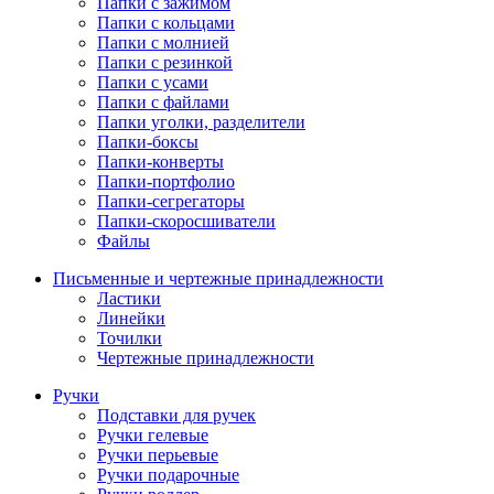
Папки с зажимом
Папки с кольцами
Папки с молнией
Папки с резинкой
Папки с усами
Папки с файлами
Папки уголки, разделители
Папки-боксы
Папки-конверты
Папки-портфолио
Папки-сегрегаторы
Папки-скоросшиватели
Файлы
Письменные и чертежные принадлежности
Ластики
Линейки
Точилки
Чертежные принадлежности
Ручки
Подставки для ручек
Ручки гелевые
Ручки перьевые
Ручки подарочные