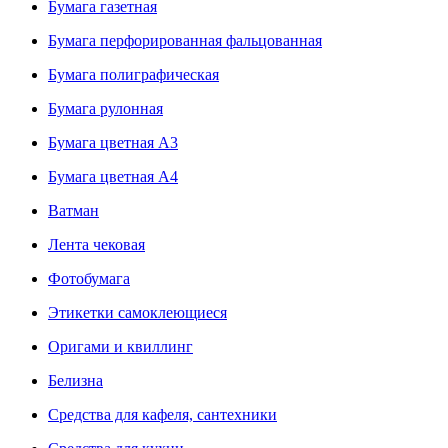
Бумага газетная
Бумага перфорированная фальцованная
Бумага полиграфическая
Бумага рулонная
Бумага цветная А3
Бумага цветная А4
Ватман
Лента чековая
Фотобумага
Этикетки самоклеющиеся
Оригами и квиллинг
Белизна
Средства для кафеля, сантехники