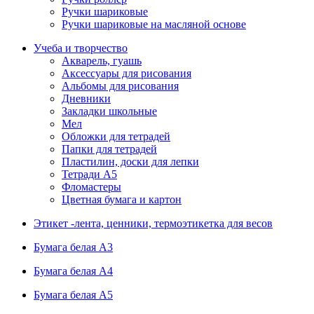
Ручки шариковые
Ручки шариковые на масляной основе
Учеба и творчество
Акварель, гуашь
Аксессуары для рисования
Альбомы для рисования
Дневники
Закладки школьные
Мел
Обложки для тетрадей
Папки для тетрадей
Пластилин, доски для лепки
Тетради А5
Фломастеры
Цветная бумага и картон
Этикет -лента, ценники, термоэтикетка для весов
Бумага белая А3
Бумага белая А4
Бумага белая А5