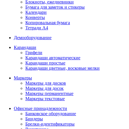
Блокноты, ежедневники
Бумага для заметок и стикеры
Календари
Конверты
Копировальная бумага
Тетради А4
Демооборудование
Карандаши
Грифели
Карандаши автоматические
Карандаши простые
Карандаши цветные, восковые мелки
Маркеры
Маркеры для дисков
Маркеры для досок
Маркеры перманентные
Маркеры текстовые
Офисные принадлежности
Банковское оборудование
Биндеры
Брелки-идентификаторы