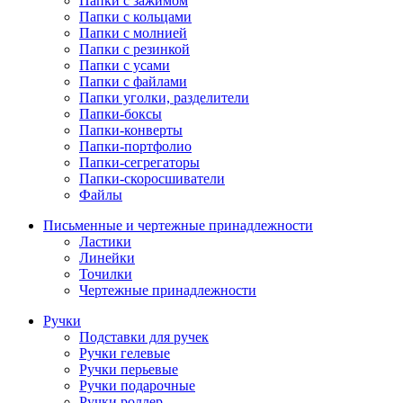
Папки с зажимом
Папки с кольцами
Папки с молнией
Папки с резинкой
Папки с усами
Папки с файлами
Папки уголки, разделители
Папки-боксы
Папки-конверты
Папки-портфолио
Папки-сегрегаторы
Папки-скоросшиватели
Файлы
Письменные и чертежные принадлежности
Ластики
Линейки
Точилки
Чертежные принадлежности
Ручки
Подставки для ручек
Ручки гелевые
Ручки перьевые
Ручки подарочные
Ручки роллер