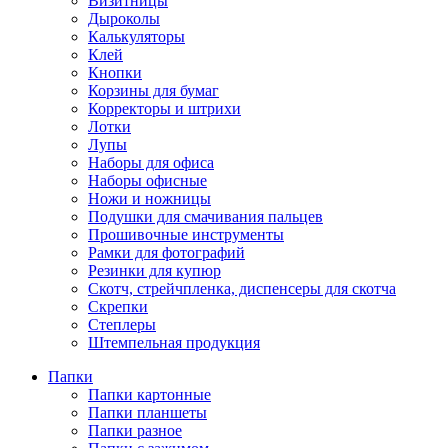
Визитницы
Дыроколы
Калькуляторы
Клей
Кнопки
Корзины для бумаг
Корректоры и штрихи
Лотки
Лупы
Наборы для офиса
Наборы офисные
Ножи и ножницы
Подушки для смачивания пальцев
Прошивочные инструменты
Рамки для фотографий
Резинки для купюр
Скотч, стрейчпленка, диспенсеры для скотча
Скрепки
Степлеры
Штемпельная продукция
Папки
Папки картонные
Папки планшеты
Папки разное