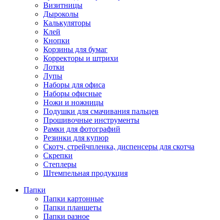
Визитницы
Дыроколы
Калькуляторы
Клей
Кнопки
Корзины для бумаг
Корректоры и штрихи
Лотки
Лупы
Наборы для офиса
Наборы офисные
Ножи и ножницы
Подушки для смачивания пальцев
Прошивочные инструменты
Рамки для фотографий
Резинки для купюр
Скотч, стрейчпленка, диспенсеры для скотча
Скрепки
Степлеры
Штемпельная продукция
Папки
Папки картонные
Папки планшеты
Папки разное