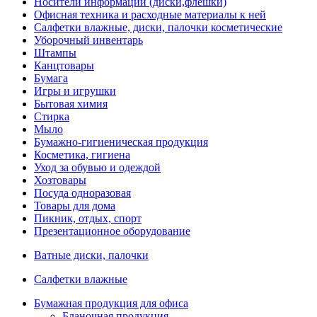
Носители информации (диски,флешки)
Офисная техника и расходные материалы к ней
Салфетки влажные, диски, палочки косметические
Уборочный инвентарь
Штампы
Канцтовары
Бумага
Игры и игрушки
Бытовая химия
Стирка
Мыло
Бумажно-гигиеническая продукция
Косметика, гигиена
Уход за обувью и одеждой
Хозтовары
Посуда одноразовая
Товары для дома
Пикник, отдых, спорт
Презентационное оборудование
Ватные диски, палочки
Салфетки влажные
Бумажная продукция для офиса
Бланочная продукция