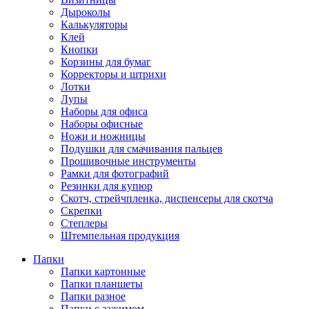
Дыроколы
Калькуляторы
Клей
Кнопки
Корзины для бумаг
Корректоры и штрихи
Лотки
Лупы
Наборы для офиса
Наборы офисные
Ножи и ножницы
Подушки для смачивания пальцев
Прошивочные инструменты
Рамки для фотографий
Резинки для купюр
Скотч, стрейчпленка, диспенсеры для скотча
Скрепки
Степлеры
Штемпельная продукция
Папки
Папки картонные
Папки планшеты
Папки разное
Папки с зажимом