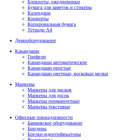
Блокноты, ежедневники
Бумага для заметок и стикеры
Календари
Конверты
Копировальная бумага
Тетради А4
Демооборудование
Карандаши
Грифели
Карандаши автоматические
Карандаши простые
Карандаши цветные, восковые мелки
Маркеры
Маркеры для дисков
Маркеры для досок
Маркеры перманентные
Маркеры текстовые
Офисные принадлежности
Банковское оборудование
Биндеры
Брелки-идентификаторы
Визитницы