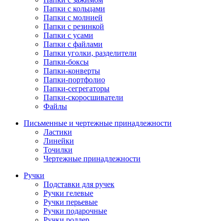
Папки с кольцами
Папки с молнией
Папки с резинкой
Папки с усами
Папки с файлами
Папки уголки, разделители
Папки-боксы
Папки-конверты
Папки-портфолио
Папки-сегрегаторы
Папки-скоросшиватели
Файлы
Письменные и чертежные принадлежности
Ластики
Линейки
Точилки
Чертежные принадлежности
Ручки
Подставки для ручек
Ручки гелевые
Ручки перьевые
Ручки подарочные
Ручки роллер