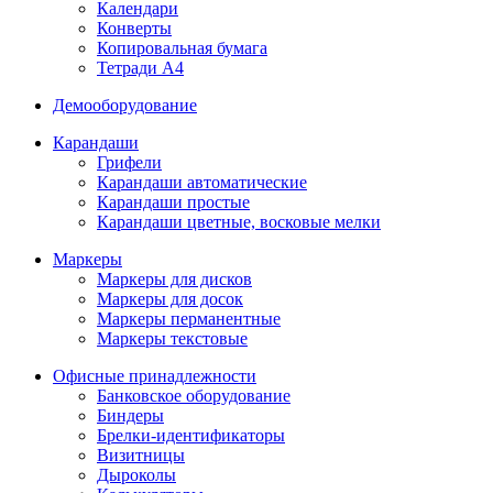
Календари
Конверты
Копировальная бумага
Тетради А4
Демооборудование
Карандаши
Грифели
Карандаши автоматические
Карандаши простые
Карандаши цветные, восковые мелки
Маркеры
Маркеры для дисков
Маркеры для досок
Маркеры перманентные
Маркеры текстовые
Офисные принадлежности
Банковское оборудование
Биндеры
Брелки-идентификаторы
Визитницы
Дыроколы