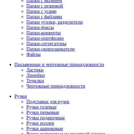
Папки с молнией
Папки с резинкой
Папки с усами
Папки с файлами
Папки уголки, разделители
Папки-боксы
Папки-конверты
Папки-портфолио
Папки-сегрегаторы
Папки-скоросшиватели
Файлы
Письменные и чертежные принадлежности
Ластики
Линейки
Точилки
Чертежные принадлежности
Ручки
Подставки для ручек
Ручки гелевые
Ручки перьевые
Ручки подарочные
Ручки роллер
Ручки шариковые
Ручки шариковые на масляной основе