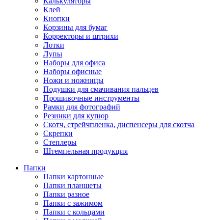
Калькуляторы
Клей
Кнопки
Корзины для бумаг
Корректоры и штрихи
Лотки
Лупы
Наборы для офиса
Наборы офисные
Ножи и ножницы
Подушки для смачивания пальцев
Прошивочные инструменты
Рамки для фотографий
Резинки для купюр
Скотч, стрейчпленка, диспенсеры для скотча
Скрепки
Степлеры
Штемпельная продукция
Папки
Папки картонные
Папки планшеты
Папки разное
Папки с зажимом
Папки с кольцами