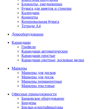
Блокноты, ежедневники
Бумага для заметок и стикеры
Календари
Конверты
Копировальная бумага
Тетради А4
Демооборудование
Карандаши
Грифели
Карандаши автоматические
Карандаши простые
Карандаши цветные, восковые мелки
Маркеры
Маркеры для дисков
Маркеры для досок
Маркеры перманентные
Маркеры текстовые
Офисные принадлежности
Банковское оборудование
Биндеры
Брелки-идентификаторы