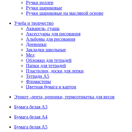
Ручки роллер
Ручки шариковые
Ручки шариковые на масляной основе
Учеба и творчество
Акварель, гуашь
Аксессуары для рисования
Альбомы для рисования
Дневники
Закладки школьные
Мел
Обложки для тетрадей
Папки для тетрадей
Пластилин, доски для лепки
Тетради А5
Фломастеры
Цветная бумага и картон
Этикет -лента, ценники, термоэтикетка для весов
Бумага белая А3
Бумага белая А4
Бумага белая А5