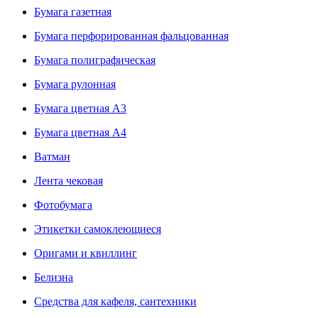
Бумага газетная
Бумага перфорированная фальцованная
Бумага полиграфическая
Бумага рулонная
Бумага цветная А3
Бумага цветная А4
Ватман
Лента чековая
Фотобумага
Этикетки самоклеющиеся
Оригами и квиллинг
Белизна
Средства для кафеля, сантехники