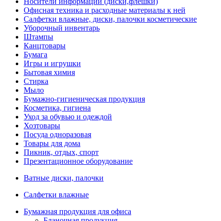
Носители информации (диски,флешки)
Офисная техника и расходные материалы к ней
Салфетки влажные, диски, палочки косметические
Уборочный инвентарь
Штампы
Канцтовары
Бумага
Игры и игрушки
Бытовая химия
Стирка
Мыло
Бумажно-гигиеническая продукция
Косметика, гигиена
Уход за обувью и одеждой
Хозтовары
Посуда одноразовая
Товары для дома
Пикник, отдых, спорт
Презентационное оборудование
Ватные диски, палочки
Салфетки влажные
Бумажная продукция для офиса
Бланочная продукция