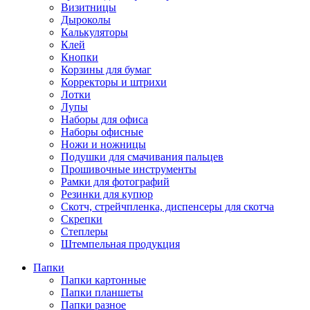
Визитницы
Дыроколы
Калькуляторы
Клей
Кнопки
Корзины для бумаг
Корректоры и штрихи
Лотки
Лупы
Наборы для офиса
Наборы офисные
Ножи и ножницы
Подушки для смачивания пальцев
Прошивочные инструменты
Рамки для фотографий
Резинки для купюр
Скотч, стрейчпленка, диспенсеры для скотча
Скрепки
Степлеры
Штемпельная продукция
Папки
Папки картонные
Папки планшеты
Папки разное