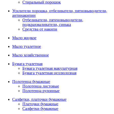
Стиральный порошок
Усилители порошка, отбеливатели, пятновыводители,
антинакипин
Отбеливатели, пятеновыводители,
подкрахмаливатели, синька
Средства от накипи
Мыло жидкое
Мыло туалетное
Мыло хозяйственное
Бумага туалетная
Бумага туалетная макулатурная
Бумага туалетная целлюлозная
Полотенца бумажные
Полотенца листовые
Полотенца рулонные
Салфетки, платочки бумажные
Платочки бумажные
Салфетки бумажные