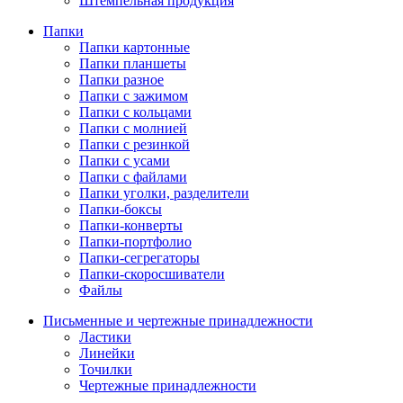
Штемпельная продукция
Папки
Папки картонные
Папки планшеты
Папки разное
Папки с зажимом
Папки с кольцами
Папки с молнией
Папки с резинкой
Папки с усами
Папки с файлами
Папки уголки, разделители
Папки-боксы
Папки-конверты
Папки-портфолио
Папки-сегрегаторы
Папки-скоросшиватели
Файлы
Письменные и чертежные принадлежности
Ластики
Линейки
Точилки
Чертежные принадлежности