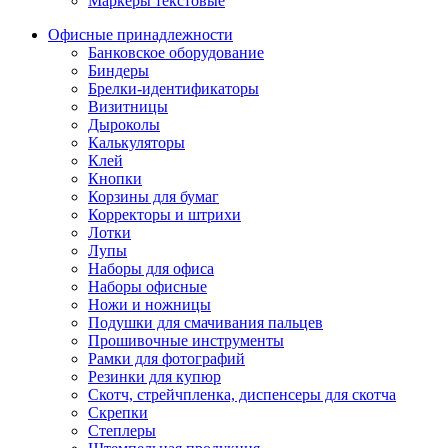
Маркеры текстовые
Офисные принадлежности
Банковское оборудование
Биндеры
Брелки-идентификаторы
Визитницы
Дыроколы
Калькуляторы
Клей
Кнопки
Корзины для бумаг
Корректоры и штрихи
Лотки
Лупы
Наборы для офиса
Наборы офисные
Ножи и ножницы
Подушки для смачивания пальцев
Прошивочные инструменты
Рамки для фотографий
Резинки для купюр
Скотч, стрейчпленка, диспенсеры для скотча
Скрепки
Степлеры