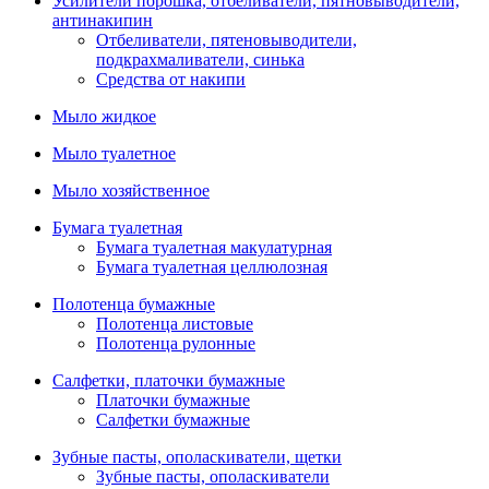
Усилители порошка, отбеливатели, пятновыводители,
антинакипин
Отбеливатели, пятеновыводители,
подкрахмаливатели, синька
Средства от накипи
Мыло жидкое
Мыло туалетное
Мыло хозяйственное
Бумага туалетная
Бумага туалетная макулатурная
Бумага туалетная целлюлозная
Полотенца бумажные
Полотенца листовые
Полотенца рулонные
Салфетки, платочки бумажные
Платочки бумажные
Салфетки бумажные
Зубные пасты, ополаскиватели, щетки
Зубные пасты, ополаскиватели