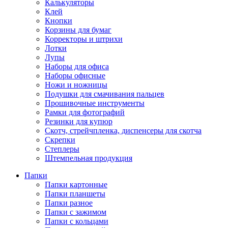
Калькуляторы
Клей
Кнопки
Корзины для бумаг
Корректоры и штрихи
Лотки
Лупы
Наборы для офиса
Наборы офисные
Ножи и ножницы
Подушки для смачивания пальцев
Прошивочные инструменты
Рамки для фотографий
Резинки для купюр
Скотч, стрейчпленка, диспенсеры для скотча
Скрепки
Степлеры
Штемпельная продукция
Папки
Папки картонные
Папки планшеты
Папки разное
Папки с зажимом
Папки с кольцами