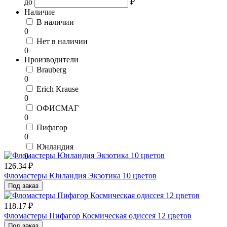
до
₽
Наличие
В наличии
0
Нет в наличии
0
Производители
Brauberg
0
Erich Krause
0
ОФИСМАГ
0
Пифагор
0
Юнландия
0
126.34 ₽
Фломастеры Юнландия Экзотика 10 цветов
Под заказ
118.17 ₽
Фломастеры Пифагор Космическая одиссея 12 цветов
Под заказ