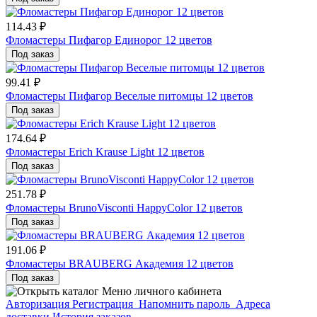
114.43 ₽
Фломастеры Пифагор Единорог 12 цветов
Под заказ
99.41 ₽
Фломастеры Пифагор Веселые питомцы 12 цветов
Под заказ
174.64 ₽
Фломастеры Erich Krause Light 12 цветов
Под заказ
251.78 ₽
Фломастеры BrunoVisconti HappyColor 12 цветов
Под заказ
191.06 ₽
Фломастеры BRAUBERG Академия 12 цветов
Под заказ
Меню личного кабинета
Авторизация
Регистрация
Напомнить пароль
Адреса
доставки
История заказов