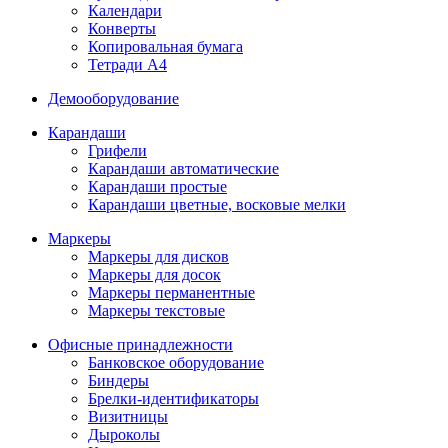
Календари
Конверты
Копировальная бумага
Тетради А4
Демооборудование
Карандаши
Грифели
Карандаши автоматические
Карандаши простые
Карандаши цветные, восковые мелки
Маркеры
Маркеры для дисков
Маркеры для досок
Маркеры перманентные
Маркеры текстовые
Офисные принадлежности
Банковское оборудование
Биндеры
Брелки-идентификаторы
Визитницы
Дыроколы