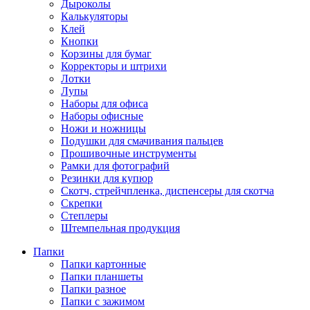
Дыроколы
Калькуляторы
Клей
Кнопки
Корзины для бумаг
Корректоры и штрихи
Лотки
Лупы
Наборы для офиса
Наборы офисные
Ножи и ножницы
Подушки для смачивания пальцев
Прошивочные инструменты
Рамки для фотографий
Резинки для купюр
Скотч, стрейчпленка, диспенсеры для скотча
Скрепки
Степлеры
Штемпельная продукция
Папки
Папки картонные
Папки планшеты
Папки разное
Папки с зажимом