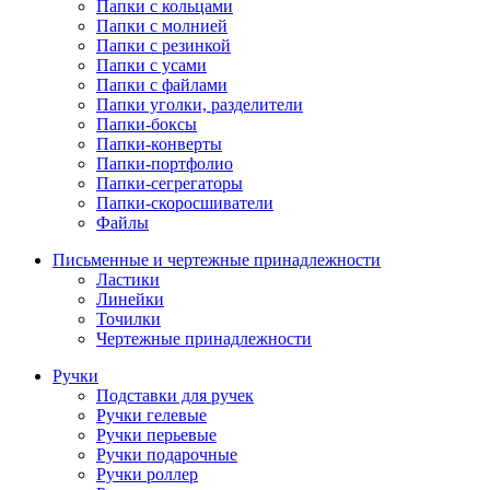
Папки с кольцами
Папки с молнией
Папки с резинкой
Папки с усами
Папки с файлами
Папки уголки, разделители
Папки-боксы
Папки-конверты
Папки-портфолио
Папки-сегрегаторы
Папки-скоросшиватели
Файлы
Письменные и чертежные принадлежности
Ластики
Линейки
Точилки
Чертежные принадлежности
Ручки
Подставки для ручек
Ручки гелевые
Ручки перьевые
Ручки подарочные
Ручки роллер