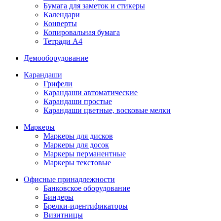
Бумага для заметок и стикеры
Календари
Конверты
Копировальная бумага
Тетради А4
Демооборудование
Карандаши
Грифели
Карандаши автоматические
Карандаши простые
Карандаши цветные, восковые мелки
Маркеры
Маркеры для дисков
Маркеры для досок
Маркеры перманентные
Маркеры текстовые
Офисные принадлежности
Банковское оборудование
Биндеры
Брелки-идентификаторы
Визитницы