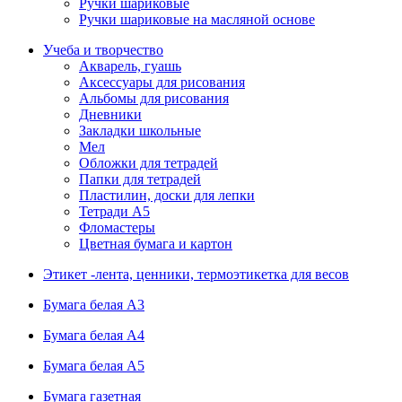
Ручки шариковые
Ручки шариковые на масляной основе
Учеба и творчество
Акварель, гуашь
Аксессуары для рисования
Альбомы для рисования
Дневники
Закладки школьные
Мел
Обложки для тетрадей
Папки для тетрадей
Пластилин, доски для лепки
Тетради А5
Фломастеры
Цветная бумага и картон
Этикет -лента, ценники, термоэтикетка для весов
Бумага белая А3
Бумага белая А4
Бумага белая А5
Бумага газетная