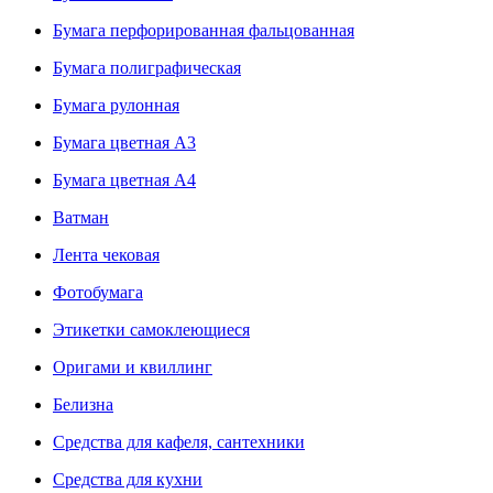
Бумага перфорированная фальцованная
Бумага полиграфическая
Бумага рулонная
Бумага цветная А3
Бумага цветная А4
Ватман
Лента чековая
Фотобумага
Этикетки самоклеющиеся
Оригами и квиллинг
Белизна
Средства для кафеля, сантехники
Средства для кухни