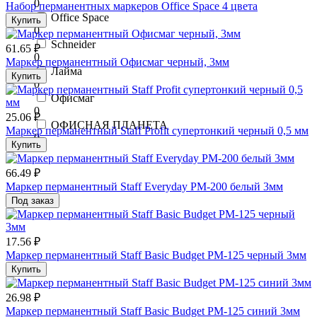
0
Набор перманентных маркеров Office Space 4 цвета
Office Space
Купить
0
Schneider
61.65 ₽
0
Маркер перманентный Офисмаг черный, 3мм
Лайма
Купить
0
Офисмаг
0
25.06 ₽
ОФИСНАЯ ПЛАНЕТА
Маркер перманентный Staff Profit супертонкий черный 0,5 мм
0
Купить
66.49 ₽
Маркер перманентный Staff Everyday PM-200 белый 3мм
Под заказ
17.56 ₽
Маркер перманентный Staff Basic Budget PM-125 черный 3мм
Купить
26.98 ₽
Маркер перманентный Staff Basic Budget PM-125 синий 3мм