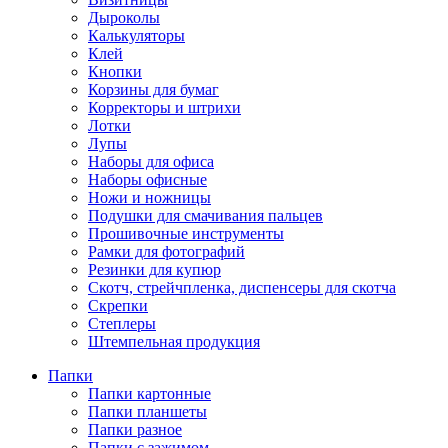
Дыроколы
Калькуляторы
Клей
Кнопки
Корзины для бумаг
Корректоры и штрихи
Лотки
Лупы
Наборы для офиса
Наборы офисные
Ножи и ножницы
Подушки для смачивания пальцев
Прошивочные инструменты
Рамки для фотографий
Резинки для купюр
Скотч, стрейчпленка, диспенсеры для скотча
Скрепки
Степлеры
Штемпельная продукция
Папки
Папки картонные
Папки планшеты
Папки разное
Папки с зажимом