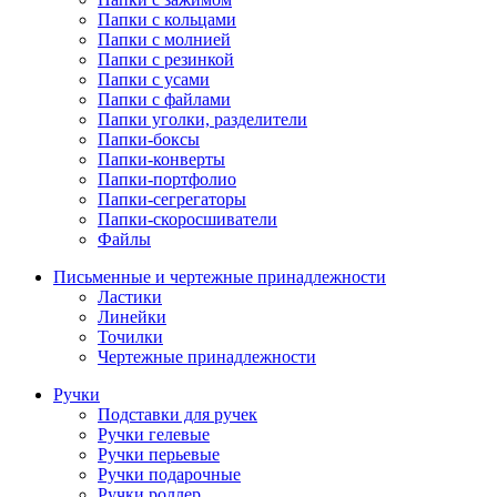
Папки с кольцами
Папки с молнией
Папки с резинкой
Папки с усами
Папки с файлами
Папки уголки, разделители
Папки-боксы
Папки-конверты
Папки-портфолио
Папки-сегрегаторы
Папки-скоросшиватели
Файлы
Письменные и чертежные принадлежности
Ластики
Линейки
Точилки
Чертежные принадлежности
Ручки
Подставки для ручек
Ручки гелевые
Ручки перьевые
Ручки подарочные
Ручки роллер