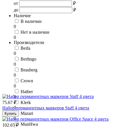
от
₽
до
₽
Наличие
В наличии
0
Нет в наличии
0
Производители
Beifa
0
Berlingo
0
Brauberg
0
Crown
0
Hatber
0
75.67 ₽
Klerk
0
Набор перманентных маркеров Staff 4 цвета
Mazari
Купить
0
MunHwa
102.65 ₽