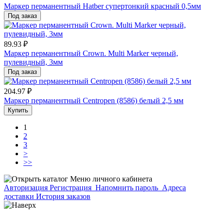
Маркер перманентный Hatber супертонкий красный 0,5мм
Под заказ
89.93 ₽
Маркер перманентный Crown. Multi Marker черный,
пулевидный, 3мм
Под заказ
204.97 ₽
Маркер перманентный Centropen (8586) белый 2,5 мм
Купить
1
2
3
>
>>
Меню личного кабинета
Авторизация
Регистрация
Напомнить пароль
Адреса
доставки
История заказов