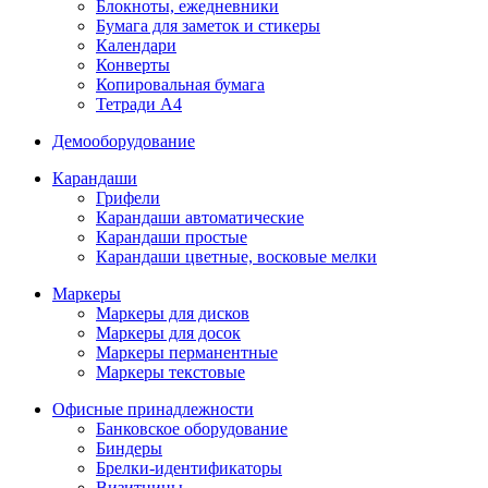
Блокноты, ежедневники
Бумага для заметок и стикеры
Календари
Конверты
Копировальная бумага
Тетради А4
Демооборудование
Карандаши
Грифели
Карандаши автоматические
Карандаши простые
Карандаши цветные, восковые мелки
Маркеры
Маркеры для дисков
Маркеры для досок
Маркеры перманентные
Маркеры текстовые
Офисные принадлежности
Банковское оборудование
Биндеры
Брелки-идентификаторы
Визитницы