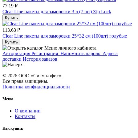
77.19 ₽
Clear Line пакеты для заморозки 3 л (7 шт) Zip Lock
Купить
113.63 ₽
Clear Line пакеты для заморозки 25*32 см (100шт) голубые
Купить
Меню личного кабинета
Авторизация
Регистрация
Напомнить пароль
Адреса
доставки
История заказов
© 2026 ООО «Сигма-офис».
Все права защищены.
Политика конфиденциальности
Меню
О компании
Контакты
Как купить