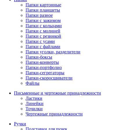
Папки картонные
Папки планшеты
Папки разное
Папки с зажимом
Папки с кольцами
Папки с молнией
Папки с резинкой
Папки с усами
Папки с файлами
Папки уголки, разделители
Папки-боксы
Папки-конверты
Папки-портфолио
Папки-сегрегаторы
Папки-скоросшиватели
Файлы
Письменные и чертежные принадлежности
Ластики
Линейки
Точилки
Чертежные принадлежности
Ручки
Подставки для ручек