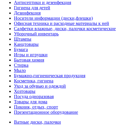
Антисептики и дезенфекция
Гигиена для детей
Дезинфекция
Носители информации (диски,флешки)
Офисная техника и расходные материалы к ней
Салфетки влажные, диски, палочки косметические
Уборочный инвентарь
Штампы
Канцтовары
Бумага
Игры и игрушки
Бытовая химия
Стирка
Мыло
Бумажно-гигиеническая продукция
Косметика, гигиена
Уход за обувью и одеждой
Хозтовары
Посуда одноразовая
Товары для дома
Пикник, отдых, спорт
Презентационное оборудование
Ватные диски, палочки