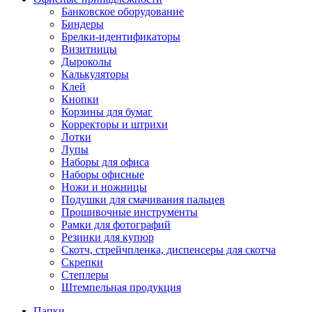
Банковское оборудование
Биндеры
Брелки-идентификаторы
Визитницы
Дыроколы
Калькуляторы
Клей
Кнопки
Корзины для бумаг
Корректоры и штрихи
Лотки
Лупы
Наборы для офиса
Наборы офисные
Ножи и ножницы
Подушки для смачивания пальцев
Прошивочные инструменты
Рамки для фотографий
Резинки для купюр
Скотч, стрейчпленка, диспенсеры для скотча
Скрепки
Степлеры
Штемпельная продукция
Папки