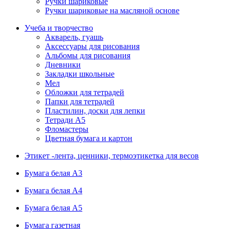
Ручки шариковые
Ручки шариковые на масляной основе
Учеба и творчество
Акварель, гуашь
Аксессуары для рисования
Альбомы для рисования
Дневники
Закладки школьные
Мел
Обложки для тетрадей
Папки для тетрадей
Пластилин, доски для лепки
Тетради А5
Фломастеры
Цветная бумага и картон
Этикет -лента, ценники, термоэтикетка для весов
Бумага белая А3
Бумага белая А4
Бумага белая А5
Бумага газетная