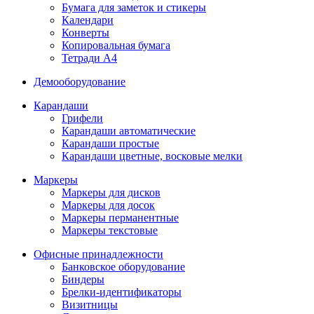
Бумага для заметок и стикеры
Календари
Конверты
Копировальная бумага
Тетради А4
Демооборудование
Карандаши
Грифели
Карандаши автоматические
Карандаши простые
Карандаши цветные, восковые мелки
Маркеры
Маркеры для дисков
Маркеры для досок
Маркеры перманентные
Маркеры текстовые
Офисные принадлежности
Банковское оборудование
Биндеры
Брелки-идентификаторы
Визитницы