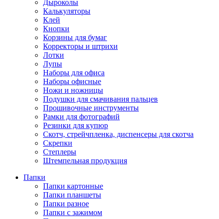
Дыроколы
Калькуляторы
Клей
Кнопки
Корзины для бумаг
Корректоры и штрихи
Лотки
Лупы
Наборы для офиса
Наборы офисные
Ножи и ножницы
Подушки для смачивания пальцев
Прошивочные инструменты
Рамки для фотографий
Резинки для купюр
Скотч, стрейчпленка, диспенсеры для скотча
Скрепки
Степлеры
Штемпельная продукция
Папки
Папки картонные
Папки планшеты
Папки разное
Папки с зажимом