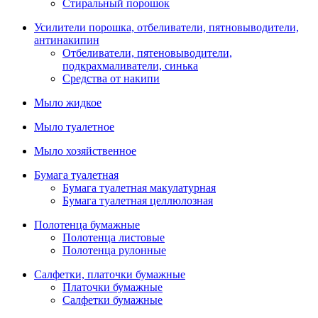
Стиральный порошок
Усилители порошка, отбеливатели, пятновыводители,
антинакипин
Отбеливатели, пятеновыводители,
подкрахмаливатели, синька
Средства от накипи
Мыло жидкое
Мыло туалетное
Мыло хозяйственное
Бумага туалетная
Бумага туалетная макулатурная
Бумага туалетная целлюлозная
Полотенца бумажные
Полотенца листовые
Полотенца рулонные
Салфетки, платочки бумажные
Платочки бумажные
Салфетки бумажные