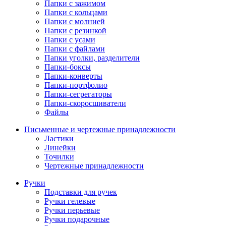
Папки с зажимом
Папки с кольцами
Папки с молнией
Папки с резинкой
Папки с усами
Папки с файлами
Папки уголки, разделители
Папки-боксы
Папки-конверты
Папки-портфолио
Папки-сегрегаторы
Папки-скоросшиватели
Файлы
Письменные и чертежные принадлежности
Ластики
Линейки
Точилки
Чертежные принадлежности
Ручки
Подставки для ручек
Ручки гелевые
Ручки перьевые
Ручки подарочные