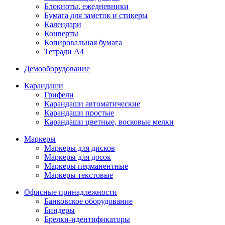
Блокноты, ежедневники
Бумага для заметок и стикеры
Календари
Конверты
Копировальная бумага
Тетради А4
Демооборудование
Карандаши
Грифели
Карандаши автоматические
Карандаши простые
Карандаши цветные, восковые мелки
Маркеры
Маркеры для дисков
Маркеры для досок
Маркеры перманентные
Маркеры текстовые
Офисные принадлежности
Банковское оборудование
Биндеры
Брелки-идентификаторы