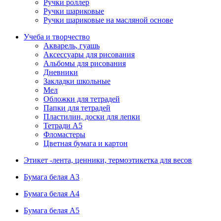
Ручки роллер
Ручки шариковые
Ручки шариковые на масляной основе
Учеба и творчество
Акварель, гуашь
Аксессуары для рисования
Альбомы для рисования
Дневники
Закладки школьные
Мел
Обложки для тетрадей
Папки для тетрадей
Пластилин, доски для лепки
Тетради А5
Фломастеры
Цветная бумага и картон
Этикет -лента, ценники, термоэтикетка для весов
Бумага белая А3
Бумага белая А4
Бумага белая А5