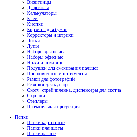
Визитницы
Дыроколы
Калькуляторы
Клей
Кнопки
Корзины для бумаг
Корректоры и штрихи
Лотки
Лупы
Наборы для офиса
Наборы офисные
Ножи и ножницы
Подушки для смачивания пальцев
Прошивочные инструменты
Рамки для фотографий
Резинки для купюр
Скотч, стрейчпленка, диспенсеры для скотча
Скрепки
Степлеры
Штемпельная продукция
Папки
Папки картонные
Папки планшеты
Папки разное