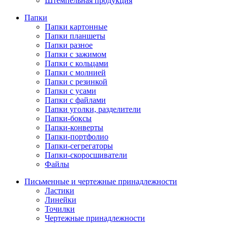
Штемпельная продукция
Папки
Папки картонные
Папки планшеты
Папки разное
Папки с зажимом
Папки с кольцами
Папки с молнией
Папки с резинкой
Папки с усами
Папки с файлами
Папки уголки, разделители
Папки-боксы
Папки-конверты
Папки-портфолио
Папки-сегрегаторы
Папки-скоросшиватели
Файлы
Письменные и чертежные принадлежности
Ластики
Линейки
Точилки
Чертежные принадлежности