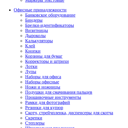
Маркеры текстовые
Офисные принадлежности
Банковское оборудование
Биндеры
Брелки-идентификаторы
Визитницы
Дыроколы
Калькуляторы
Клей
Кнопки
Корзины для бумаг
Корректоры и штрихи
Лотки
Лупы
Наборы для офиса
Наборы офисные
Ножи и ножницы
Подушки для смачивания пальцев
Прошивочные инструменты
Рамки для фотографий
Резинки для купюр
Скотч, стрейчпленка, диспенсеры для скотча
Скрепки
Степлеры