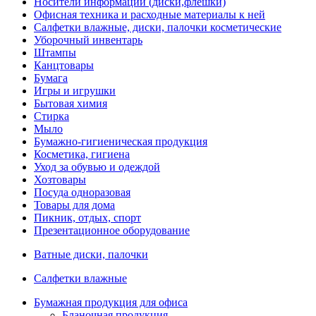
Носители информации (диски,флешки)
Офисная техника и расходные материалы к ней
Салфетки влажные, диски, палочки косметические
Уборочный инвентарь
Штампы
Канцтовары
Бумага
Игры и игрушки
Бытовая химия
Стирка
Мыло
Бумажно-гигиеническая продукция
Косметика, гигиена
Уход за обувью и одеждой
Хозтовары
Посуда одноразовая
Товары для дома
Пикник, отдых, спорт
Презентационное оборудование
Ватные диски, палочки
Салфетки влажные
Бумажная продукция для офиса
Бланочная продукция