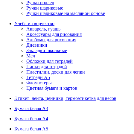
Ручки роллер
Ручки шариковые
Ручки шариковые на масляной основе
Учеба и творчество
Акварель, гуашь
Аксессуары для рисования
Альбомы для рисования
Дневники
Закладки школьные
Мел
Обложки для тетрадей
Папки для тетрадей
Пластилин, доски для лепки
Тетради А5
Фломастеры
Цветная бумага и картон
Этикет -лента, ценники, термоэтикетка для весов
Бумага белая А3
Бумага белая А4
Бумага белая А5