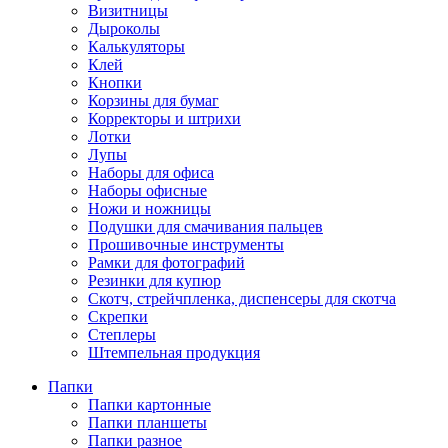
Визитницы
Дыроколы
Калькуляторы
Клей
Кнопки
Корзины для бумаг
Корректоры и штрихи
Лотки
Лупы
Наборы для офиса
Наборы офисные
Ножи и ножницы
Подушки для смачивания пальцев
Прошивочные инструменты
Рамки для фотографий
Резинки для купюр
Скотч, стрейчпленка, диспенсеры для скотча
Скрепки
Степлеры
Штемпельная продукция
Папки
Папки картонные
Папки планшеты
Папки разное