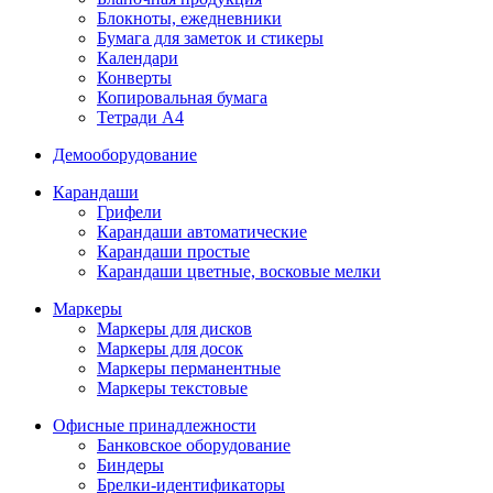
Блокноты, ежедневники
Бумага для заметок и стикеры
Календари
Конверты
Копировальная бумага
Тетради А4
Демооборудование
Карандаши
Грифели
Карандаши автоматические
Карандаши простые
Карандаши цветные, восковые мелки
Маркеры
Маркеры для дисков
Маркеры для досок
Маркеры перманентные
Маркеры текстовые
Офисные принадлежности
Банковское оборудование
Биндеры
Брелки-идентификаторы