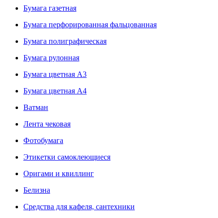
Бумага газетная
Бумага перфорированная фальцованная
Бумага полиграфическая
Бумага рулонная
Бумага цветная А3
Бумага цветная А4
Ватман
Лента чековая
Фотобумага
Этикетки самоклеющиеся
Оригами и квиллинг
Белизна
Средства для кафеля, сантехники