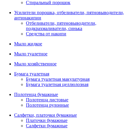
Стиральный порошок
Усилители порошка, отбеливатели, пятновыводители,
антинакипин
Отбеливатели, пятеновыводители,
подкрахмаливатели, синька
Средства от накипи
Мыло жидкое
Мыло туалетное
Мыло хозяйственное
Бумага туалетная
Бумага туалетная макулатурная
Бумага туалетная целлюлозная
Полотенца бумажные
Полотенца листовые
Полотенца рулонные
Салфетки, платочки бумажные
Платочки бумажные
Салфетки бумажные