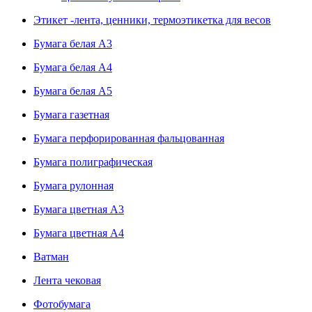
Этикет -лента, ценники, термоэтикетка для весов
Бумага белая А3
Бумага белая А4
Бумага белая А5
Бумага газетная
Бумага перфорированная фальцованная
Бумага полиграфическая
Бумага рулонная
Бумага цветная А3
Бумага цветная А4
Ватман
Лента чековая
Фотобумага