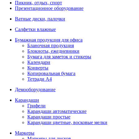
Пикник, отдых, спорт
Презентационное оборудование
Ватные диски, палочки
Салфетки влажные
Бумажная продукция для офиса
Бланочная продукция
Блокноты, ежедневники
Бумага для заметок и стикеры
Календари
Конверты
Копировальная бумага
Тетради А4
Демооборудование
Карандаши
Грифели
Карандаши автоматические
Карандаши простые
Карандаши цветные, восковые мелки
Маркеры
Маркеры для дисков