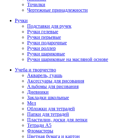
Точилки
Чертежные принадлежности
Ручки
Подставки для ручек
Ручки гелевые
Ручки перьевые
Ручки подарочные
Ручки роллер
Ручки шариковые
Ручки шариковые на масляной основе
Учеба и творчество
Акварель, гуашь
Аксессуары для рисования
Альбомы для рисования
Дневники
Закладки школьные
Мел
Обложки для тетрадей
Папки для тетрадей
Пластилин, доски для лепки
Тетради А5
Фломастеры
Цветная бумага и картон