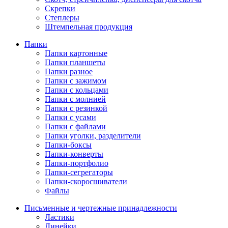
Скрепки
Степлеры
Штемпельная продукция
Папки
Папки картонные
Папки планшеты
Папки разное
Папки с зажимом
Папки с кольцами
Папки с молнией
Папки с резинкой
Папки с усами
Папки с файлами
Папки уголки, разделители
Папки-боксы
Папки-конверты
Папки-портфолио
Папки-сегрегаторы
Папки-скоросшиватели
Файлы
Письменные и чертежные принадлежности
Ластики
Линейки