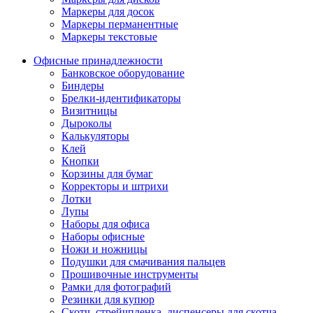
Маркеры для досок
Маркеры перманентные
Маркеры текстовые
Офисные принадлежности
Банковское оборудование
Биндеры
Брелки-идентификаторы
Визитницы
Дыроколы
Калькуляторы
Клей
Кнопки
Корзины для бумаг
Корректоры и штрихи
Лотки
Лупы
Наборы для офиса
Наборы офисные
Ножи и ножницы
Подушки для смачивания пальцев
Прошивочные инструменты
Рамки для фотографий
Резинки для купюр
Скотч, стрейчпленка, диспенсеры для скотча