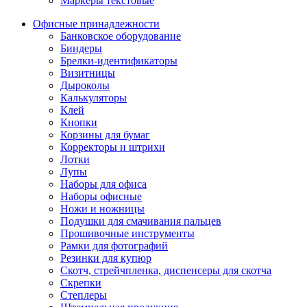
Маркеры текстовые
Офисные принадлежности
Банковское оборудование
Биндеры
Брелки-идентификаторы
Визитницы
Дыроколы
Калькуляторы
Клей
Кнопки
Корзины для бумаг
Корректоры и штрихи
Лотки
Лупы
Наборы для офиса
Наборы офисные
Ножи и ножницы
Подушки для смачивания пальцев
Прошивочные инструменты
Рамки для фотографий
Резинки для купюр
Скотч, стрейчпленка, диспенсеры для скотча
Скрепки
Степлеры