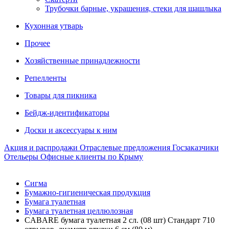
Трубочки барные, украшения, стеки для шашлыка
Кухонная утварь
Прочее
Хозяйственные принадлежности
Репелленты
Товары для пикника
Бейдж-идентификаторы
Доски и аксессуары к ним
Акция и распродажи
Отраслевые предложения
Госзаказчики
Отельеры
Офисные клиенты по Крыму
Сигма
Бумажно-гигиеническая продукция
Бумага туалетная
Бумага туалетная целлюлозная
CABARE бумага туалетная 2 сл. (08 шт) Стандарт 710