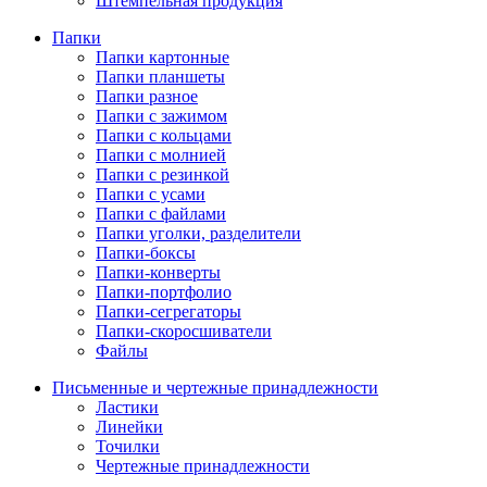
Штемпельная продукция
Папки
Папки картонные
Папки планшеты
Папки разное
Папки с зажимом
Папки с кольцами
Папки с молнией
Папки с резинкой
Папки с усами
Папки с файлами
Папки уголки, разделители
Папки-боксы
Папки-конверты
Папки-портфолио
Папки-сегрегаторы
Папки-скоросшиватели
Файлы
Письменные и чертежные принадлежности
Ластики
Линейки
Точилки
Чертежные принадлежности