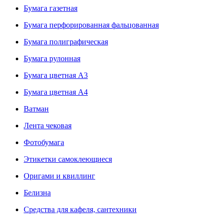
Бумага газетная
Бумага перфорированная фальцованная
Бумага полиграфическая
Бумага рулонная
Бумага цветная А3
Бумага цветная А4
Ватман
Лента чековая
Фотобумага
Этикетки самоклеющиеся
Оригами и квиллинг
Белизна
Средства для кафеля, сантехники