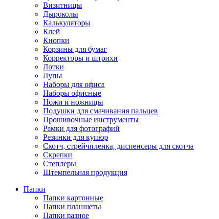
Визитницы
Дыроколы
Калькуляторы
Клей
Кнопки
Корзины для бумаг
Корректоры и штрихи
Лотки
Лупы
Наборы для офиса
Наборы офисные
Ножи и ножницы
Подушки для смачивания пальцев
Прошивочные инструменты
Рамки для фотографий
Резинки для купюр
Скотч, стрейчпленка, диспенсеры для скотча
Скрепки
Степлеры
Штемпельная продукция
Папки
Папки картонные
Папки планшеты
Папки разное