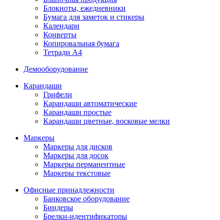
Блокноты, ежедневники
Бумага для заметок и стикеры
Календари
Конверты
Копировальная бумага
Тетради А4
Демооборудование
Карандаши
Грифели
Карандаши автоматические
Карандаши простые
Карандаши цветные, восковые мелки
Маркеры
Маркеры для дисков
Маркеры для досок
Маркеры перманентные
Маркеры текстовые
Офисные принадлежности
Банковское оборудование
Биндеры
Брелки-идентификаторы