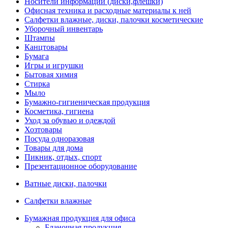
Носители информации (диски,флешки)
Офисная техника и расходные материалы к ней
Салфетки влажные, диски, палочки косметические
Уборочный инвентарь
Штампы
Канцтовары
Бумага
Игры и игрушки
Бытовая химия
Стирка
Мыло
Бумажно-гигиеническая продукция
Косметика, гигиена
Уход за обувью и одеждой
Хозтовары
Посуда одноразовая
Товары для дома
Пикник, отдых, спорт
Презентационное оборудование
Ватные диски, палочки
Салфетки влажные
Бумажная продукция для офиса
Бланочная продукция