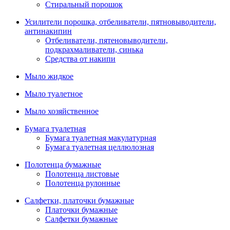
Стиральный порошок
Усилители порошка, отбеливатели, пятновыводители,
антинакипин
Отбеливатели, пятеновыводители,
подкрахмаливатели, синька
Средства от накипи
Мыло жидкое
Мыло туалетное
Мыло хозяйственное
Бумага туалетная
Бумага туалетная макулатурная
Бумага туалетная целлюлозная
Полотенца бумажные
Полотенца листовые
Полотенца рулонные
Салфетки, платочки бумажные
Платочки бумажные
Салфетки бумажные