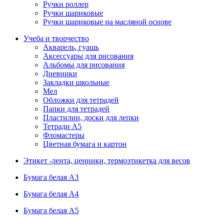
Ручки роллер
Ручки шариковые
Ручки шариковые на масляной основе
Учеба и творчество
Акварель, гуашь
Аксессуары для рисования
Альбомы для рисования
Дневники
Закладки школьные
Мел
Обложки для тетрадей
Папки для тетрадей
Пластилин, доски для лепки
Тетради А5
Фломастеры
Цветная бумага и картон
Этикет -лента, ценники, термоэтикетка для весов
Бумага белая А3
Бумага белая А4
Бумага белая А5