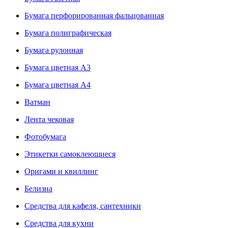
Бумага перфорированная фальцованная
Бумага полиграфическая
Бумага рулонная
Бумага цветная А3
Бумага цветная А4
Ватман
Лента чековая
Фотобумага
Этикетки самоклеющиеся
Оригами и квиллинг
Белизна
Средства для кафеля, сантехники
Средства для кухни