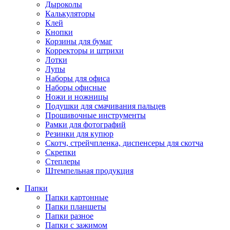
Дыроколы
Калькуляторы
Клей
Кнопки
Корзины для бумаг
Корректоры и штрихи
Лотки
Лупы
Наборы для офиса
Наборы офисные
Ножи и ножницы
Подушки для смачивания пальцев
Прошивочные инструменты
Рамки для фотографий
Резинки для купюр
Скотч, стрейчпленка, диспенсеры для скотча
Скрепки
Степлеры
Штемпельная продукция
Папки
Папки картонные
Папки планшеты
Папки разное
Папки с зажимом