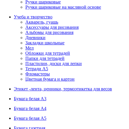
Ручки шариковые
Ручки шариковые на масляной основе
Учеба и творчество
Акварель, гуашь
Аксессуары для рисования
Альбомы для рисования
Дневники
Закладки школьные
Мел
Обложки для тетрадей
Папки для тетрадей
Пластилин, доски для лепки
Тетради А5
Фломастеры
Цветная бумага и картон
Этикет -лента, ценники, термоэтикетка для весов
Бумага белая А3
Бумага белая А4
Бумага белая А5
Бумага газетная