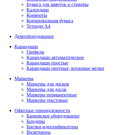
Бумага для заметок и стикеры
Календари
Конверты
Копировальная бумага
Тетради А4
Демооборудование
Карандаши
Грифели
Карандаши автоматические
Карандаши простые
Карандаши цветные, восковые мелки
Маркеры
Маркеры для дисков
Маркеры для досок
Маркеры перманентные
Маркеры текстовые
Офисные принадлежности
Банковское оборудование
Биндеры
Брелки-идентификаторы
Визитницы