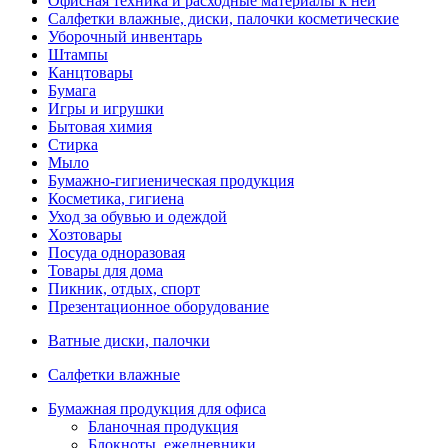
Офисная техника и расходные материалы к ней
Салфетки влажные, диски, палочки косметические
Уборочный инвентарь
Штампы
Канцтовары
Бумага
Игры и игрушки
Бытовая химия
Стирка
Мыло
Бумажно-гигиеническая продукция
Косметика, гигиена
Уход за обувью и одеждой
Хозтовары
Посуда одноразовая
Товары для дома
Пикник, отдых, спорт
Презентационное оборудование
Ватные диски, палочки
Салфетки влажные
Бумажная продукция для офиса
Бланочная продукция
Блокноты, ежедневники