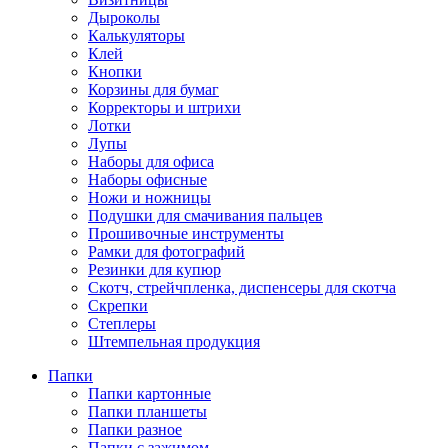
Дыроколы
Калькуляторы
Клей
Кнопки
Корзины для бумаг
Корректоры и штрихи
Лотки
Лупы
Наборы для офиса
Наборы офисные
Ножи и ножницы
Подушки для смачивания пальцев
Прошивочные инструменты
Рамки для фотографий
Резинки для купюр
Скотч, стрейчпленка, диспенсеры для скотча
Скрепки
Степлеры
Штемпельная продукция
Папки
Папки картонные
Папки планшеты
Папки разное
Папки с зажимом