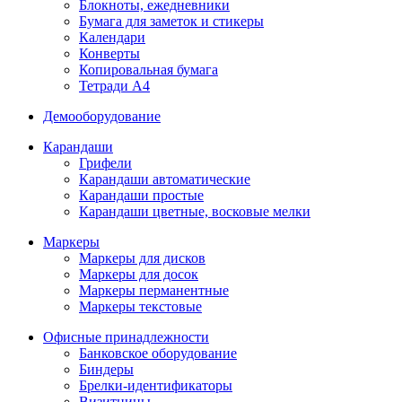
Блокноты, ежедневники
Бумага для заметок и стикеры
Календари
Конверты
Копировальная бумага
Тетради А4
Демооборудование
Карандаши
Грифели
Карандаши автоматические
Карандаши простые
Карандаши цветные, восковые мелки
Маркеры
Маркеры для дисков
Маркеры для досок
Маркеры перманентные
Маркеры текстовые
Офисные принадлежности
Банковское оборудование
Биндеры
Брелки-идентификаторы
Визитницы