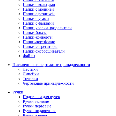
Папки с кольцами
Папки с молнией
Папки с резинкой
Папки с усами
Папки с файлами
Папки уголки, разделители
Папки-боксы
Папки-конверты
Папки-портфолио
Папки-сегрегаторы
Папки-скоросшиватели
Файлы
Письменные и чертежные принадлежности
Ластики
Линейки
Точилки
Чертежные принадлежности
Ручки
Подставки для ручек
Ручки гелевые
Ручки перьевые
Ручки подарочные
Ручки роллер