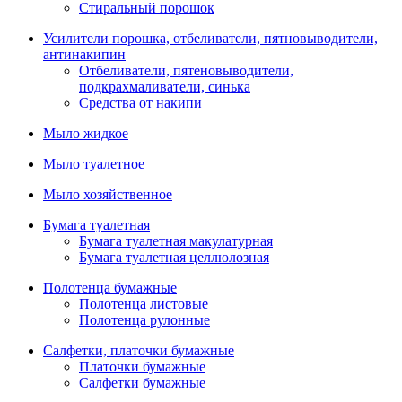
Стиральный порошок
Усилители порошка, отбеливатели, пятновыводители,
антинакипин
Отбеливатели, пятеновыводители,
подкрахмаливатели, синька
Средства от накипи
Мыло жидкое
Мыло туалетное
Мыло хозяйственное
Бумага туалетная
Бумага туалетная макулатурная
Бумага туалетная целлюлозная
Полотенца бумажные
Полотенца листовые
Полотенца рулонные
Салфетки, платочки бумажные
Платочки бумажные
Салфетки бумажные