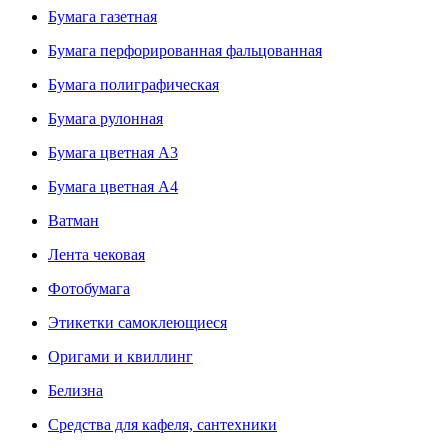
Бумага газетная
Бумага перфорированная фальцованная
Бумага полиграфическая
Бумага рулонная
Бумага цветная А3
Бумага цветная А4
Ватман
Лента чековая
Фотобумага
Этикетки самоклеющиеся
Оригами и квиллинг
Белизна
Средства для кафеля, сантехники