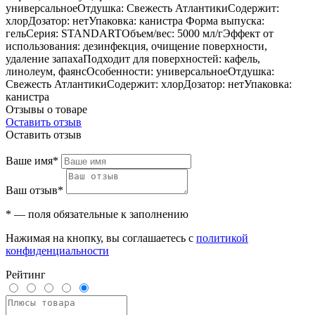
универсальноеОтдушка: Свежесть АтлантикиСодержит:
хлорДозатор: нетУпаковка: канистра Форма выпуска:
гельСерия: STANDARTОбъем/вес: 5000 мл/гЭффект от
использования: дезинфекция, очищение поверхности,
удаление запахаПодходит для поверхностей: кафель,
линолеум, фаянсОсобенности: универсальноеОтдушка:
Свежесть АтлантикиСодержит: хлорДозатор: нетУпаковка:
канистра
Отзывы о товаре
Оставить отзыв
Оставить отзыв
Ваше имя*
Ваш отзыв*
* — поля обязательные к заполнению
Нажимая на кнопку, вы соглашаетесь с
политикой
конфиденциальности
Рейтинг