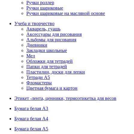
Ручки роллер
Ручки шариковые
Ручки шариковые на масляной основе
Учеба и творчество
Акварель, гуашь
Аксессуары для рисования
Альбомы для рисования
Дневники
Закладки школьные
Мел
Обложки для тетрадей
Папки для тетрадей
Пластилин, доски для лепки
Тетради А5
Фломастеры
Цветная бумага и картон
Этикет -лента, ценники, термоэтикетка для весов
Бумага белая А3
Бумага белая А4
Бумага белая А5