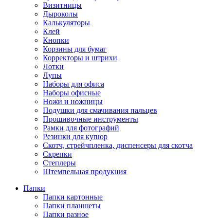
Визитницы
Дыроколы
Калькуляторы
Клей
Кнопки
Корзины для бумаг
Корректоры и штрихи
Лотки
Лупы
Наборы для офиса
Наборы офисные
Ножи и ножницы
Подушки для смачивания пальцев
Прошивочные инструменты
Рамки для фотографий
Резинки для купюр
Скотч, стрейчпленка, диспенсеры для скотча
Скрепки
Степлеры
Штемпельная продукция
Папки
Папки картонные
Папки планшеты
Папки разное