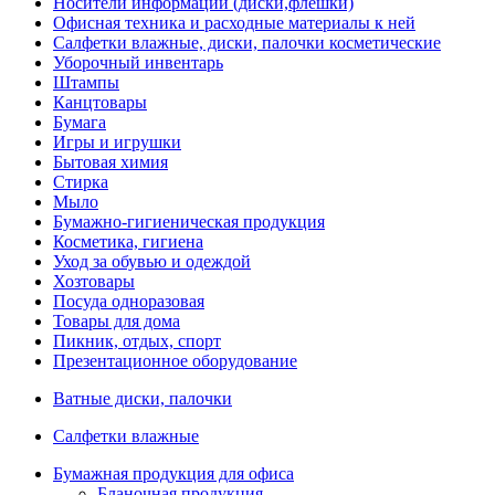
Носители информации (диски,флешки)
Офисная техника и расходные материалы к ней
Салфетки влажные, диски, палочки косметические
Уборочный инвентарь
Штампы
Канцтовары
Бумага
Игры и игрушки
Бытовая химия
Стирка
Мыло
Бумажно-гигиеническая продукция
Косметика, гигиена
Уход за обувью и одеждой
Хозтовары
Посуда одноразовая
Товары для дома
Пикник, отдых, спорт
Презентационное оборудование
Ватные диски, палочки
Салфетки влажные
Бумажная продукция для офиса
Бланочная продукция