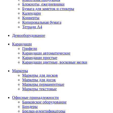
Блокноты, ежедневники
Бумага для заметок и стикеры
Календари
Конверты
Копировальная бумага
Тетради А4
Демооборудование
Карандаши
Грифели
Карандаши автоматические
Карандаши простые
Карандаши цветные, восковые мелки
Маркеры
Маркеры для дисков
Маркеры для досок
Маркеры перманентные
Маркеры текстовые
Офисные принадлежности
Банковское оборудование
Биндеры
Брелки-идентификаторы