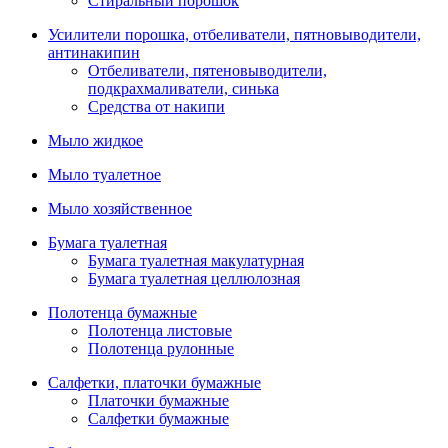
Стиральный порошок
Усилители порошка, отбеливатели, пятновыводители,
антинакипин
Отбеливатели, пятеновыводители,
подкрахмаливатели, синька
Средства от накипи
Мыло жидкое
Мыло туалетное
Мыло хозяйственное
Бумага туалетная
Бумага туалетная макулатурная
Бумага туалетная целлюлозная
Полотенца бумажные
Полотенца листовые
Полотенца рулонные
Салфетки, платочки бумажные
Платочки бумажные
Салфетки бумажные