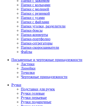
Папки с зажимом
Папки с кольцами
Папки с молнией
Папки с резинкой
Папки с усами
Папки с файлами
Папки уголки, разделители
Папки-боксы
Папки-конверты
Папки-портфолио
Папки-сегрегаторы
Папки-скоросшиватели
Файлы
Письменные и чертежные принадлежности
Ластики
Линейки
Точилки
Чертежные принадлежности
Ручки
Подставки для ручек
Ручки гелевые
Ручки перьевые
Ручки подарочные