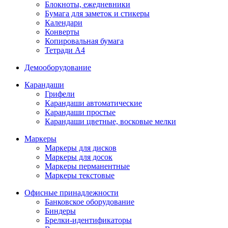
Блокноты, ежедневники
Бумага для заметок и стикеры
Календари
Конверты
Копировальная бумага
Тетради А4
Демооборудование
Карандаши
Грифели
Карандаши автоматические
Карандаши простые
Карандаши цветные, восковые мелки
Маркеры
Маркеры для дисков
Маркеры для досок
Маркеры перманентные
Маркеры текстовые
Офисные принадлежности
Банковское оборудование
Биндеры
Брелки-идентификаторы