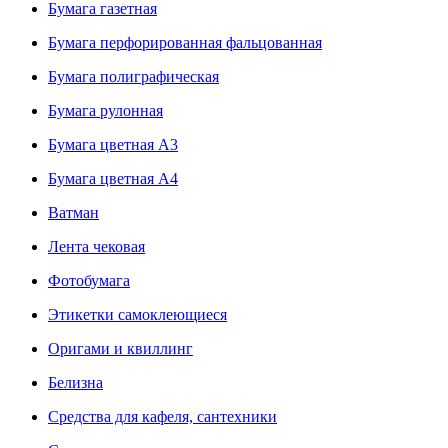
Бумага газетная
Бумага перфорированная фальцованная
Бумага полиграфическая
Бумага рулонная
Бумага цветная А3
Бумага цветная А4
Ватман
Лента чековая
Фотобумага
Этикетки самоклеющиеся
Оригами и квиллинг
Белизна
Средства для кафеля, сантехники