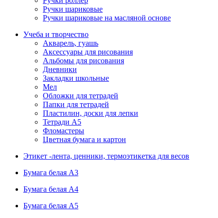
Ручки роллер
Ручки шариковые
Ручки шариковые на масляной основе
Учеба и творчество
Акварель, гуашь
Аксессуары для рисования
Альбомы для рисования
Дневники
Закладки школьные
Мел
Обложки для тетрадей
Папки для тетрадей
Пластилин, доски для лепки
Тетради А5
Фломастеры
Цветная бумага и картон
Этикет -лента, ценники, термоэтикетка для весов
Бумага белая А3
Бумага белая А4
Бумага белая А5