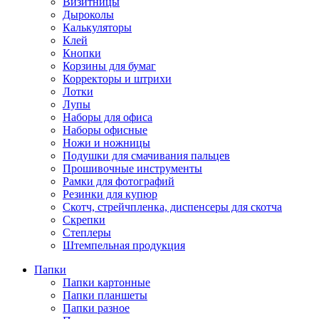
Визитницы
Дыроколы
Калькуляторы
Клей
Кнопки
Корзины для бумаг
Корректоры и штрихи
Лотки
Лупы
Наборы для офиса
Наборы офисные
Ножи и ножницы
Подушки для смачивания пальцев
Прошивочные инструменты
Рамки для фотографий
Резинки для купюр
Скотч, стрейчпленка, диспенсеры для скотча
Скрепки
Степлеры
Штемпельная продукция
Папки
Папки картонные
Папки планшеты
Папки разное