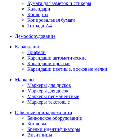
Бумага для заметок и стикеры
Календари
Конверты
Копировальная бумага
Тетради А4
Демооборудование
Карандаши
Грифели
Карандаши автоматические
Карандаши простые
Карандаши цветные, восковые мелки
Маркеры
Маркеры для дисков
Маркеры для досок
Маркеры перманентные
Маркеры текстовые
Офисные принадлежности
Банковское оборудование
Биндеры
Брелки-идентификаторы
Визитницы