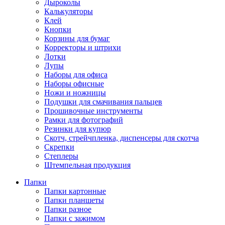
Дыроколы
Калькуляторы
Клей
Кнопки
Корзины для бумаг
Корректоры и штрихи
Лотки
Лупы
Наборы для офиса
Наборы офисные
Ножи и ножницы
Подушки для смачивания пальцев
Прошивочные инструменты
Рамки для фотографий
Резинки для купюр
Скотч, стрейчпленка, диспенсеры для скотча
Скрепки
Степлеры
Штемпельная продукция
Папки
Папки картонные
Папки планшеты
Папки разное
Папки с зажимом