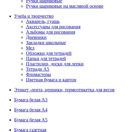
Ручки шариковые
Ручки шариковые на масляной основе
Учеба и творчество
Акварель, гуашь
Аксессуары для рисования
Альбомы для рисования
Дневники
Закладки школьные
Мел
Обложки для тетрадей
Папки для тетрадей
Пластилин, доски для лепки
Тетради А5
Фломастеры
Цветная бумага и картон
Этикет -лента, ценники, термоэтикетка для весов
Бумага белая А3
Бумага белая А4
Бумага белая А5
Бумага газетная