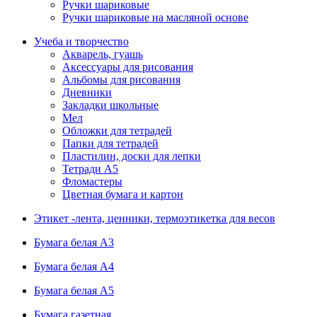
Ручки шариковые
Ручки шариковые на масляной основе
Учеба и творчество
Акварель, гуашь
Аксессуары для рисования
Альбомы для рисования
Дневники
Закладки школьные
Мел
Обложки для тетрадей
Папки для тетрадей
Пластилин, доски для лепки
Тетради А5
Фломастеры
Цветная бумага и картон
Этикет -лента, ценники, термоэтикетка для весов
Бумага белая А3
Бумага белая А4
Бумага белая А5
Бумага газетная