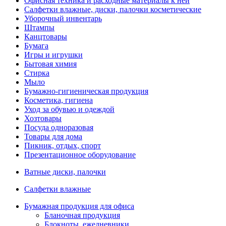
Офисная техника и расходные материалы к ней
Салфетки влажные, диски, палочки косметические
Уборочный инвентарь
Штампы
Канцтовары
Бумага
Игры и игрушки
Бытовая химия
Стирка
Мыло
Бумажно-гигиеническая продукция
Косметика, гигиена
Уход за обувью и одеждой
Хозтовары
Посуда одноразовая
Товары для дома
Пикник, отдых, спорт
Презентационное оборудование
Ватные диски, палочки
Салфетки влажные
Бумажная продукция для офиса
Бланочная продукция
Блокноты, ежедневники