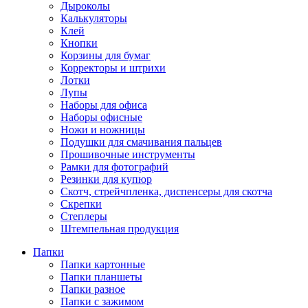
Дыроколы
Калькуляторы
Клей
Кнопки
Корзины для бумаг
Корректоры и штрихи
Лотки
Лупы
Наборы для офиса
Наборы офисные
Ножи и ножницы
Подушки для смачивания пальцев
Прошивочные инструменты
Рамки для фотографий
Резинки для купюр
Скотч, стрейчпленка, диспенсеры для скотча
Скрепки
Степлеры
Штемпельная продукция
Папки
Папки картонные
Папки планшеты
Папки разное
Папки с зажимом