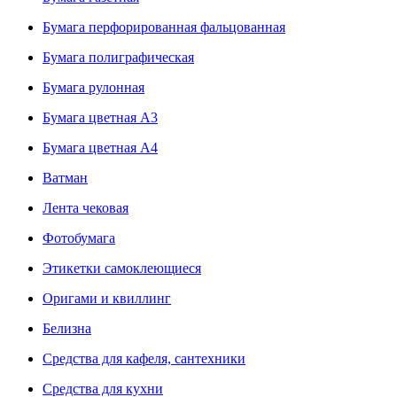
Бумага перфорированная фальцованная
Бумага полиграфическая
Бумага рулонная
Бумага цветная А3
Бумага цветная А4
Ватман
Лента чековая
Фотобумага
Этикетки самоклеющиеся
Оригами и квиллинг
Белизна
Средства для кафеля, сантехники
Средства для кухни