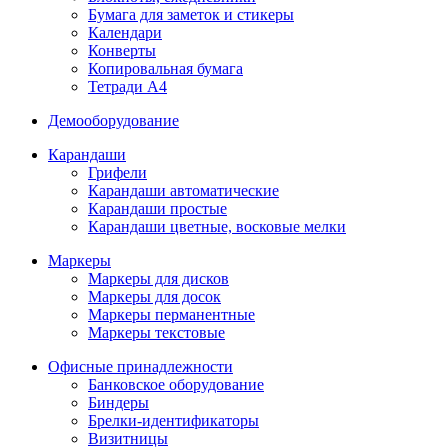
Бумага для заметок и стикеры
Календари
Конверты
Копировальная бумага
Тетради А4
Демооборудование
Карандаши
Грифели
Карандаши автоматические
Карандаши простые
Карандаши цветные, восковые мелки
Маркеры
Маркеры для дисков
Маркеры для досок
Маркеры перманентные
Маркеры текстовые
Офисные принадлежности
Банковское оборудование
Биндеры
Брелки-идентификаторы
Визитницы