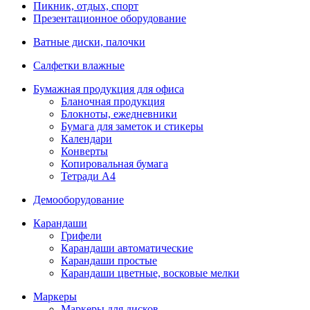
Пикник, отдых, спорт
Презентационное оборудование
Ватные диски, палочки
Салфетки влажные
Бумажная продукция для офиса
Бланочная продукция
Блокноты, ежедневники
Бумага для заметок и стикеры
Календари
Конверты
Копировальная бумага
Тетради А4
Демооборудование
Карандаши
Грифели
Карандаши автоматические
Карандаши простые
Карандаши цветные, восковые мелки
Маркеры
Маркеры для дисков