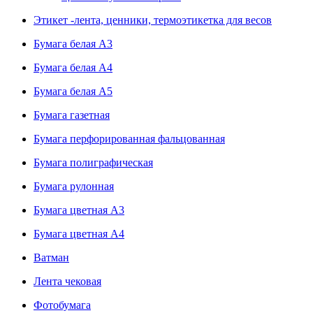
Этикет -лента, ценники, термоэтикетка для весов
Бумага белая А3
Бумага белая А4
Бумага белая А5
Бумага газетная
Бумага перфорированная фальцованная
Бумага полиграфическая
Бумага рулонная
Бумага цветная А3
Бумага цветная А4
Ватман
Лента чековая
Фотобумага