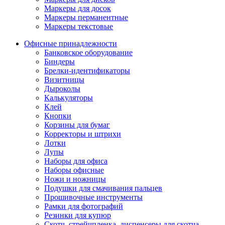
Маркеры для досок
Маркеры перманентные
Маркеры текстовые
Офисные принадлежности
Банковское оборудование
Биндеры
Брелки-идентификаторы
Визитницы
Дыроколы
Калькуляторы
Клей
Кнопки
Корзины для бумаг
Корректоры и штрихи
Лотки
Лупы
Наборы для офиса
Наборы офисные
Ножи и ножницы
Подушки для смачивания пальцев
Прошивочные инструменты
Рамки для фотографий
Резинки для купюр
Скотч, стрейчпленка, диспенсеры для скотча