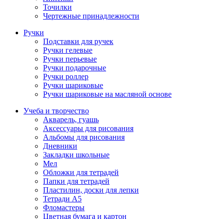
Точилки
Чертежные принадлежности
Ручки
Подставки для ручек
Ручки гелевые
Ручки перьевые
Ручки подарочные
Ручки роллер
Ручки шариковые
Ручки шариковые на масляной основе
Учеба и творчество
Акварель, гуашь
Аксессуары для рисования
Альбомы для рисования
Дневники
Закладки школьные
Мел
Обложки для тетрадей
Папки для тетрадей
Пластилин, доски для лепки
Тетради А5
Фломастеры
Цветная бумага и картон