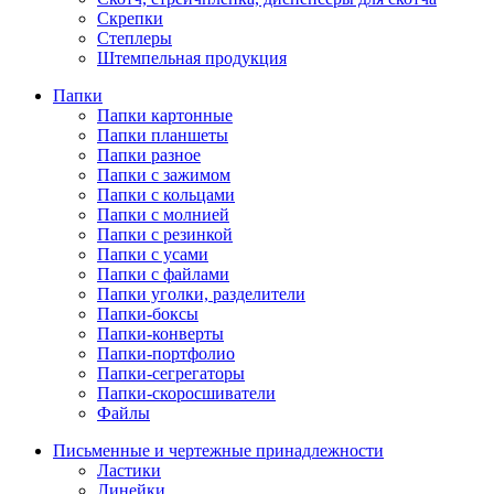
Скрепки
Степлеры
Штемпельная продукция
Папки
Папки картонные
Папки планшеты
Папки разное
Папки с зажимом
Папки с кольцами
Папки с молнией
Папки с резинкой
Папки с усами
Папки с файлами
Папки уголки, разделители
Папки-боксы
Папки-конверты
Папки-портфолио
Папки-сегрегаторы
Папки-скоросшиватели
Файлы
Письменные и чертежные принадлежности
Ластики
Линейки