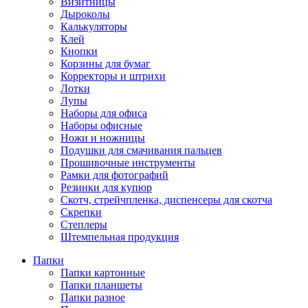
Визитницы
Дыроколы
Калькуляторы
Клей
Кнопки
Корзины для бумаг
Корректоры и штрихи
Лотки
Лупы
Наборы для офиса
Наборы офисные
Ножи и ножницы
Подушки для смачивания пальцев
Прошивочные инструменты
Рамки для фотографий
Резинки для купюр
Скотч, стрейчпленка, диспенсеры для скотча
Скрепки
Степлеры
Штемпельная продукция
Папки
Папки картонные
Папки планшеты
Папки разное