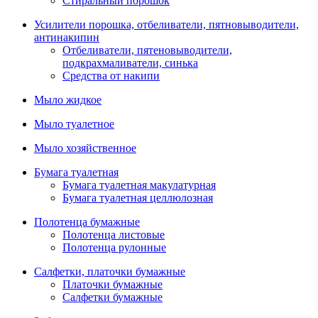
Стиральный порошок
Усилители порошка, отбеливатели, пятновыводители,
антинакипин
Отбеливатели, пятеновыводители,
подкрахмаливатели, синька
Средства от накипи
Мыло жидкое
Мыло туалетное
Мыло хозяйственное
Бумага туалетная
Бумага туалетная макулатурная
Бумага туалетная целлюлозная
Полотенца бумажные
Полотенца листовые
Полотенца рулонные
Салфетки, платочки бумажные
Платочки бумажные
Салфетки бумажные