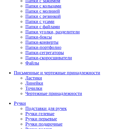
Папки с зажимом
Папки с кольцами
Папки с молнией
Папки с резинкой
Папки с усами
Папки с файлами
Папки уголки, разделители
Папки-боксы
Папки-конверты
Папки-портфолио
Папки-сегрегаторы
Папки-скоросшиватели
Файлы
Письменные и чертежные принадлежности
Ластики
Линейки
Точилки
Чертежные принадлежности
Ручки
Подставки для ручек
Ручки гелевые
Ручки перьевые
Ручки подарочные