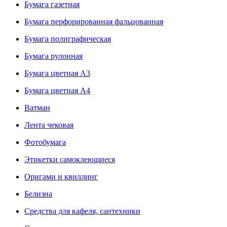
Бумага газетная
Бумага перфорированная фальцованная
Бумага полиграфическая
Бумага рулонная
Бумага цветная А3
Бумага цветная А4
Ватман
Лента чековая
Фотобумага
Этикетки самоклеющиеся
Оригами и квиллинг
Белизна
Средства для кафеля, сантехники