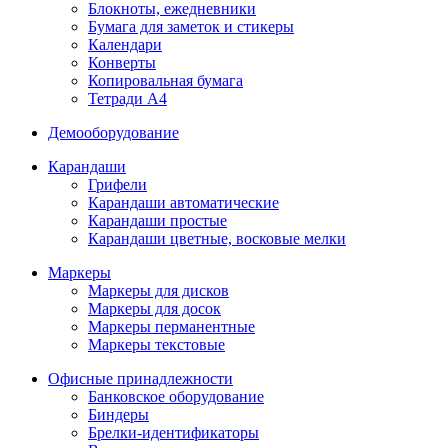
Блокноты, ежедневники
Бумага для заметок и стикеры
Календари
Конверты
Копировальная бумага
Тетради А4
Демооборудование
Карандаши
Грифели
Карандаши автоматические
Карандаши простые
Карандаши цветные, восковые мелки
Маркеры
Маркеры для дисков
Маркеры для досок
Маркеры перманентные
Маркеры текстовые
Офисные принадлежности
Банковское оборудование
Биндеры
Брелки-идентификаторы