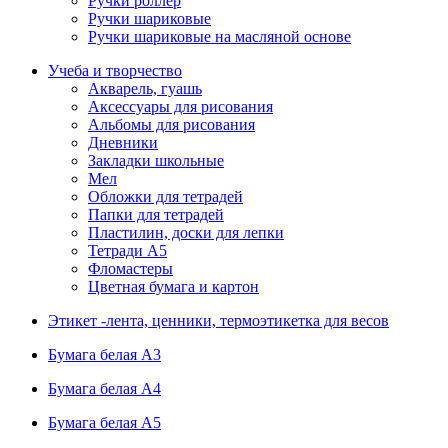
Ручки роллер
Ручки шариковые
Ручки шариковые на масляной основе
Учеба и творчество
Акварель, гуашь
Аксессуары для рисования
Альбомы для рисования
Дневники
Закладки школьные
Мел
Обложки для тетрадей
Папки для тетрадей
Пластилин, доски для лепки
Тетради А5
Фломастеры
Цветная бумага и картон
Этикет -лента, ценники, термоэтикетка для весов
Бумага белая А3
Бумага белая А4
Бумага белая А5