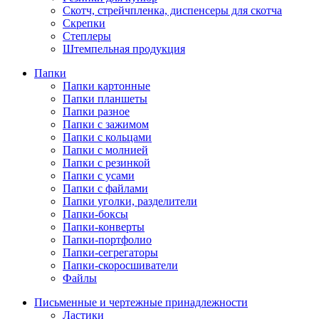
Скотч, стрейчпленка, диспенсеры для скотча
Скрепки
Степлеры
Штемпельная продукция
Папки
Папки картонные
Папки планшеты
Папки разное
Папки с зажимом
Папки с кольцами
Папки с молнией
Папки с резинкой
Папки с усами
Папки с файлами
Папки уголки, разделители
Папки-боксы
Папки-конверты
Папки-портфолио
Папки-сегрегаторы
Папки-скоросшиватели
Файлы
Письменные и чертежные принадлежности
Ластики