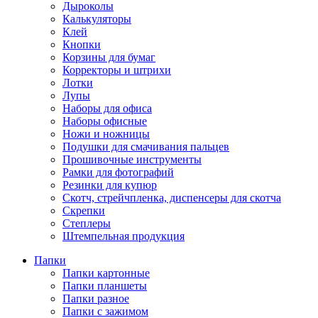
Дыроколы
Калькуляторы
Клей
Кнопки
Корзины для бумаг
Корректоры и штрихи
Лотки
Лупы
Наборы для офиса
Наборы офисные
Ножи и ножницы
Подушки для смачивания пальцев
Прошивочные инструменты
Рамки для фотографий
Резинки для купюр
Скотч, стрейчпленка, диспенсеры для скотча
Скрепки
Степлеры
Штемпельная продукция
Папки
Папки картонные
Папки планшеты
Папки разное
Папки с зажимом