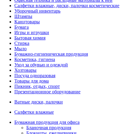
Офисная техника и расходные материалы к ней
Салфетки влажные, диски, палочки косметические
Уборочный инвентарь
Штампы
Канцтовары
Бумага
Игры и игрушки
Бытовая химия
Стирка
Мыло
Бумажно-гигиеническая продукция
Косметика, гигиена
Уход за обувью и одеждой
Хозтовары
Посуда одноразовая
Товары для дома
Пикник, отдых, спорт
Презентационное оборудование
Ватные диски, палочки
Салфетки влажные
Бумажная продукция для офиса
Бланочная продукция
Блокноты, ежедневники