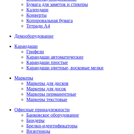
Бумага для заметок и стикеры
Календари
Конверты
Копировальная бумага
Тетради А4
Демооборудование
Карандаши
Грифели
Карандаши автоматические
Карандаши простые
Карандаши цветные, восковые мелки
Маркеры
Маркеры для дисков
Маркеры для досок
Маркеры перманентные
Маркеры текстовые
Офисные принадлежности
Банковское оборудование
Биндеры
Брелки-идентификаторы
Визитницы