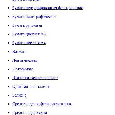
Бумага перфорированная фальцованная
Бумага полиграфическая
Бумага рулонная
Бумага цветная А3
Бумага цветная А4
Ватман
Лента чековая
Фотобумага
Этикетки самоклеющиеся
Оригами и квиллинг
Белизна
Средства для кафеля, сантехники
Средства для кухни