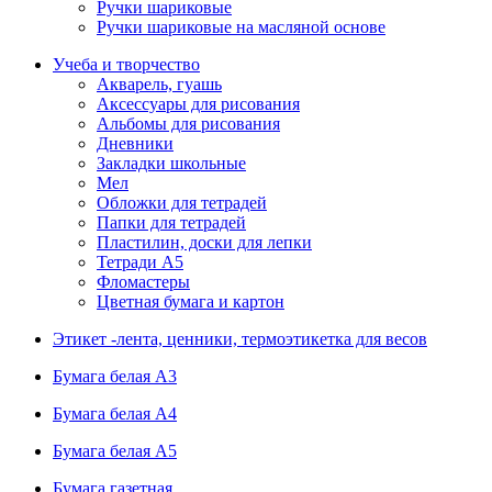
Ручки шариковые
Ручки шариковые на масляной основе
Учеба и творчество
Акварель, гуашь
Аксессуары для рисования
Альбомы для рисования
Дневники
Закладки школьные
Мел
Обложки для тетрадей
Папки для тетрадей
Пластилин, доски для лепки
Тетради А5
Фломастеры
Цветная бумага и картон
Этикет -лента, ценники, термоэтикетка для весов
Бумага белая А3
Бумага белая А4
Бумага белая А5
Бумага газетная