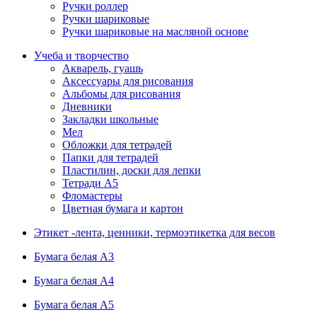
Ручки роллер
Ручки шариковые
Ручки шариковые на масляной основе
Учеба и творчество
Акварель, гуашь
Аксессуары для рисования
Альбомы для рисования
Дневники
Закладки школьные
Мел
Обложки для тетрадей
Папки для тетрадей
Пластилин, доски для лепки
Тетради А5
Фломастеры
Цветная бумага и картон
Этикет -лента, ценники, термоэтикетка для весов
Бумага белая А3
Бумага белая А4
Бумага белая А5