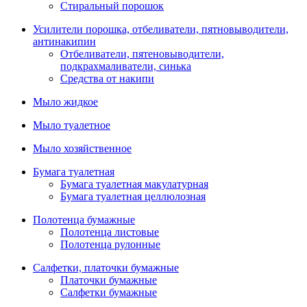
Стиральный порошок
Усилители порошка, отбеливатели, пятновыводители,
антинакипин
Отбеливатели, пятеновыводители,
подкрахмаливатели, синька
Средства от накипи
Мыло жидкое
Мыло туалетное
Мыло хозяйственное
Бумага туалетная
Бумага туалетная макулатурная
Бумага туалетная целлюлозная
Полотенца бумажные
Полотенца листовые
Полотенца рулонные
Салфетки, платочки бумажные
Платочки бумажные
Салфетки бумажные