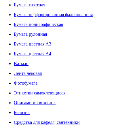
Бумага газетная
Бумага перфорированная фальцованная
Бумага полиграфическая
Бумага рулонная
Бумага цветная А3
Бумага цветная А4
Ватман
Лента чековая
Фотобумага
Этикетки самоклеющиеся
Оригами и квиллинг
Белизна
Средства для кафеля, сантехники