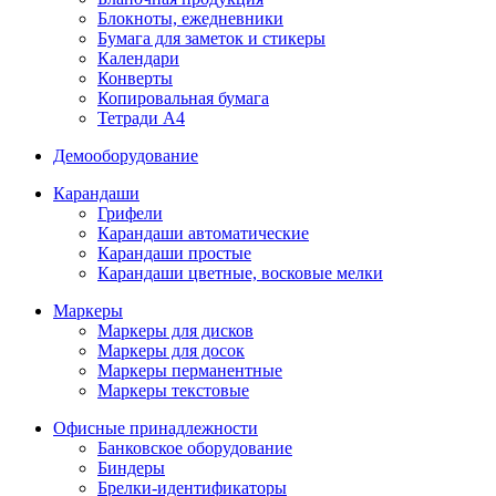
Блокноты, ежедневники
Бумага для заметок и стикеры
Календари
Конверты
Копировальная бумага
Тетради А4
Демооборудование
Карандаши
Грифели
Карандаши автоматические
Карандаши простые
Карандаши цветные, восковые мелки
Маркеры
Маркеры для дисков
Маркеры для досок
Маркеры перманентные
Маркеры текстовые
Офисные принадлежности
Банковское оборудование
Биндеры
Брелки-идентификаторы