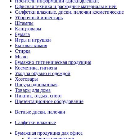
Носители информации (диски,флешки)
Офисная техника и расходные материалы к ней
Салфетки влажные, диски, палочки косметические
Уборочный инвентарь
Штампы
Канцтовары
Бумага
Игры и игрушки
Бытовая химия
Стирка
Мыло
Бумажно-гигиеническая продукция
Косметика, гигиена
Уход за обувью и одеждой
Хозтовары
Посуда одноразовая
Товары для дома
Пикник, отдых, спорт
Презентационное оборудование
Ватные диски, палочки
Салфетки влажные
Бумажная продукция для офиса
Бланочная продукция