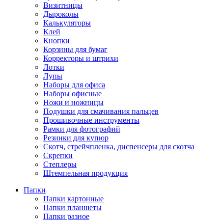
Визитницы
Дыроколы
Калькуляторы
Клей
Кнопки
Корзины для бумаг
Корректоры и штрихи
Лотки
Лупы
Наборы для офиса
Наборы офисные
Ножи и ножницы
Подушки для смачивания пальцев
Прошивочные инструменты
Рамки для фотографий
Резинки для купюр
Скотч, стрейчпленка, диспенсеры для скотча
Скрепки
Степлеры
Штемпельная продукция
Папки
Папки картонные
Папки планшеты
Папки разное