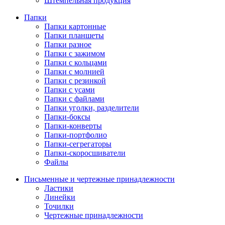
Штемпельная продукция
Папки
Папки картонные
Папки планшеты
Папки разное
Папки с зажимом
Папки с кольцами
Папки с молнией
Папки с резинкой
Папки с усами
Папки с файлами
Папки уголки, разделители
Папки-боксы
Папки-конверты
Папки-портфолио
Папки-сегрегаторы
Папки-скоросшиватели
Файлы
Письменные и чертежные принадлежности
Ластики
Линейки
Точилки
Чертежные принадлежности