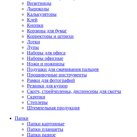
Визитницы
Дыроколы
Калькуляторы
Клей
Кнопки
Корзины для бумаг
Корректоры и штрихи
Лотки
Лупы
Наборы для офиса
Наборы офисные
Ножи и ножницы
Подушки для смачивания пальцев
Прошивочные инструменты
Рамки для фотографий
Резинки для купюр
Скотч, стрейчпленка, диспенсеры для скотча
Скрепки
Степлеры
Штемпельная продукция
Папки
Папки картонные
Папки планшеты
Папки разное