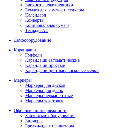
Блокноты, ежедневники
Бумага для заметок и стикеры
Календари
Конверты
Копировальная бумага
Тетради А4
Демооборудование
Карандаши
Грифели
Карандаши автоматические
Карандаши простые
Карандаши цветные, восковые мелки
Маркеры
Маркеры для дисков
Маркеры для досок
Маркеры перманентные
Маркеры текстовые
Офисные принадлежности
Банковское оборудование
Биндеры
Брелки-идентификаторы