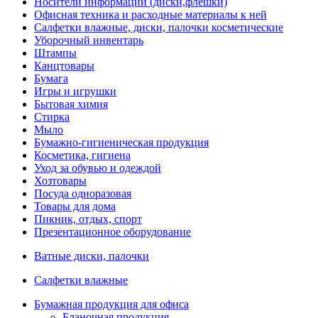
Носители информации (диски,флешки)
Офисная техника и расходные материалы к ней
Салфетки влажные, диски, палочки косметические
Уборочный инвентарь
Штампы
Канцтовары
Бумага
Игры и игрушки
Бытовая химия
Стирка
Мыло
Бумажно-гигиеническая продукция
Косметика, гигиена
Уход за обувью и одеждой
Хозтовары
Посуда одноразовая
Товары для дома
Пикник, отдых, спорт
Презентационное оборудование
Ватные диски, палочки
Салфетки влажные
Бумажная продукция для офиса
Бланочная продукция