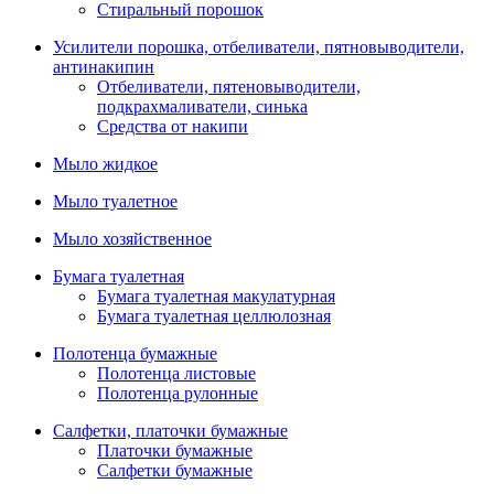
Стиральный порошок
Усилители порошка, отбеливатели, пятновыводители,
антинакипин
Отбеливатели, пятеновыводители,
подкрахмаливатели, синька
Средства от накипи
Мыло жидкое
Мыло туалетное
Мыло хозяйственное
Бумага туалетная
Бумага туалетная макулатурная
Бумага туалетная целлюлозная
Полотенца бумажные
Полотенца листовые
Полотенца рулонные
Салфетки, платочки бумажные
Платочки бумажные
Салфетки бумажные