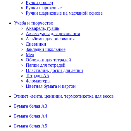
Ручки роллер
Ручки шариковые
Ручки шариковые на масляной основе
Учеба и творчество
Акварель, гуашь
Аксессуары для рисования
Альбомы для рисования
Дневники
Закладки школьные
Мел
Обложки для тетрадей
Папки для тетрадей
Пластилин, доски для лепки
Тетради А5
Фломастеры
Цветная бумага и картон
Этикет -лента, ценники, термоэтикетка для весов
Бумага белая А3
Бумага белая А4
Бумага белая А5