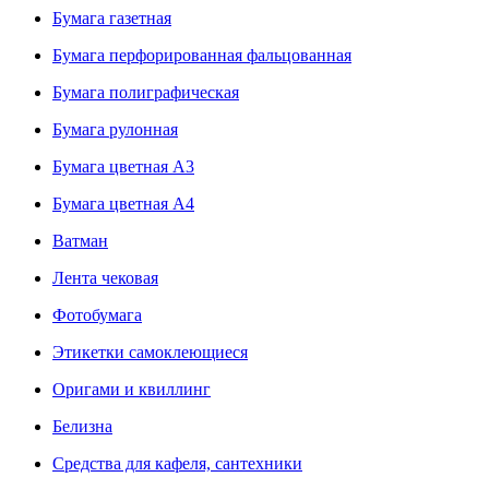
Бумага газетная
Бумага перфорированная фальцованная
Бумага полиграфическая
Бумага рулонная
Бумага цветная А3
Бумага цветная А4
Ватман
Лента чековая
Фотобумага
Этикетки самоклеющиеся
Оригами и квиллинг
Белизна
Средства для кафеля, сантехники