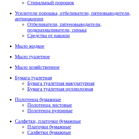
Стиральный порошок
Усилители порошка, отбеливатели, пятновыводители,
антинакипин
Отбеливатели, пятеновыводители,
подкрахмаливатели, синька
Средства от накипи
Мыло жидкое
Мыло туалетное
Мыло хозяйственное
Бумага туалетная
Бумага туалетная макулатурная
Бумага туалетная целлюлозная
Полотенца бумажные
Полотенца листовые
Полотенца рулонные
Салфетки, платочки бумажные
Платочки бумажные
Салфетки бумажные