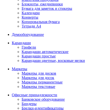
Блокноты, ежедневники
Бумага для заметок и стикеры
Календари
Конверты
Копировальная бумага
Тетради А4
Демооборудование
Карандаши
Грифели
Карандаши автоматические
Карандаши простые
Карандаши цветные, восковые мелки
Маркеры
Маркеры для дисков
Маркеры для досок
Маркеры перманентные
Маркеры текстовые
Офисные принадлежности
Банковское оборудование
Биндеры
Брелки-идентификаторы