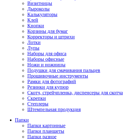
Визитницы
Дыроколы
Калькуляторы
Клей
Кнопки
Корзины для бумаг
Корректоры и штрихи
Лотки
Лупы
Наборы для офиса
Наборы офисные
Ножи и ножницы
Подушки для смачивания пальцев
Прошивочные инструменты
Рамки для фотографий
Резинки для купюр
Скотч, стрейчпленка, диспенсеры для скотча
Скрепки
Степлеры
Штемпельная продукция
Папки
Папки картонные
Папки планшеты
Папки разное