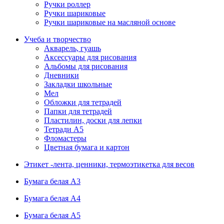
Ручки роллер
Ручки шариковые
Ручки шариковые на масляной основе
Учеба и творчество
Акварель, гуашь
Аксессуары для рисования
Альбомы для рисования
Дневники
Закладки школьные
Мел
Обложки для тетрадей
Папки для тетрадей
Пластилин, доски для лепки
Тетради А5
Фломастеры
Цветная бумага и картон
Этикет -лента, ценники, термоэтикетка для весов
Бумага белая А3
Бумага белая А4
Бумага белая А5