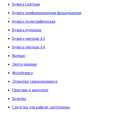
Бумага газетная
Бумага перфорированная фальцованная
Бумага полиграфическая
Бумага рулонная
Бумага цветная А3
Бумага цветная А4
Ватман
Лента чековая
Фотобумага
Этикетки самоклеющиеся
Оригами и квиллинг
Белизна
Средства для кафеля, сантехники