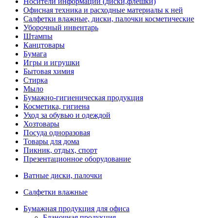
Носители информации (диски,флешки)
Офисная техника и расходные материалы к ней
Салфетки влажные, диски, палочки косметические
Уборочный инвентарь
Штампы
Канцтовары
Бумага
Игры и игрушки
Бытовая химия
Стирка
Мыло
Бумажно-гигиеническая продукция
Косметика, гигиена
Уход за обувью и одеждой
Хозтовары
Посуда одноразовая
Товары для дома
Пикник, отдых, спорт
Презентационное оборудование
Ватные диски, палочки
Салфетки влажные
Бумажная продукция для офиса
Бланочная продукция