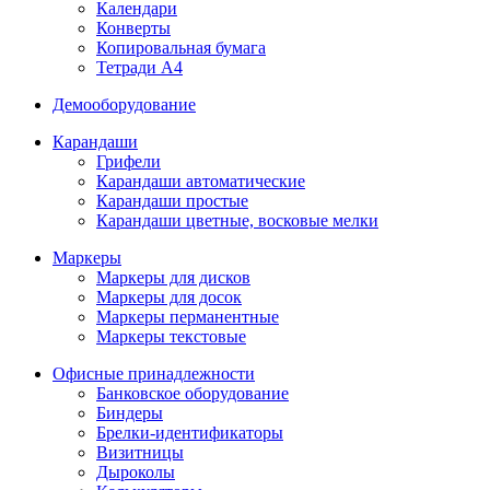
Календари
Конверты
Копировальная бумага
Тетради А4
Демооборудование
Карандаши
Грифели
Карандаши автоматические
Карандаши простые
Карандаши цветные, восковые мелки
Маркеры
Маркеры для дисков
Маркеры для досок
Маркеры перманентные
Маркеры текстовые
Офисные принадлежности
Банковское оборудование
Биндеры
Брелки-идентификаторы
Визитницы
Дыроколы