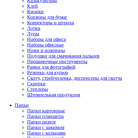
Калькуляторы
Клей
Кнопки
Корзины для бумаг
Корректоры и штрихи
Лотки
Лупы
Наборы для офиса
Наборы офисные
Ножи и ножницы
Подушки для смачивания пальцев
Прошивочные инструменты
Рамки для фотографий
Резинки для купюр
Скотч, стрейчпленка, диспенсеры для скотча
Скрепки
Степлеры
Штемпельная продукция
Папки
Папки картонные
Папки планшеты
Папки разное
Папки с зажимом
Папки с кольцами