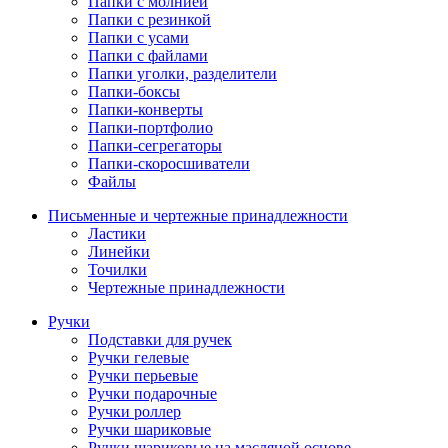
Папки с молнией
Папки с резинкой
Папки с усами
Папки с файлами
Папки уголки, разделители
Папки-боксы
Папки-конверты
Папки-портфолио
Папки-сегрегаторы
Папки-скоросшиватели
Файлы
Письменные и чертежные принадлежности
Ластики
Линейки
Точилки
Чертежные принадлежности
Ручки
Подставки для ручек
Ручки гелевые
Ручки перьевые
Ручки подарочные
Ручки роллер
Ручки шариковые
Ручки шариковые на масляной основе