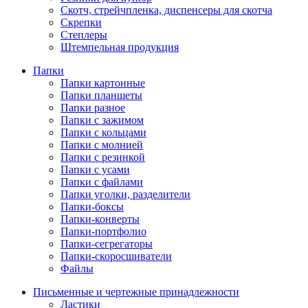
Скотч, стрейчпленка, диспенсеры для скотча
Скрепки
Степлеры
Штемпельная продукция
Папки
Папки картонные
Папки планшеты
Папки разное
Папки с зажимом
Папки с кольцами
Папки с молнией
Папки с резинкой
Папки с усами
Папки с файлами
Папки уголки, разделители
Папки-боксы
Папки-конверты
Папки-портфолио
Папки-сегрегаторы
Папки-скоросшиватели
Файлы
Письменные и чертежные принадлежности
Ластики