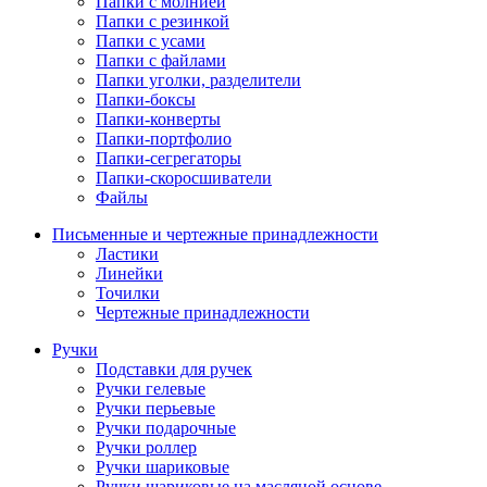
Папки с молнией
Папки с резинкой
Папки с усами
Папки с файлами
Папки уголки, разделители
Папки-боксы
Папки-конверты
Папки-портфолио
Папки-сегрегаторы
Папки-скоросшиватели
Файлы
Письменные и чертежные принадлежности
Ластики
Линейки
Точилки
Чертежные принадлежности
Ручки
Подставки для ручек
Ручки гелевые
Ручки перьевые
Ручки подарочные
Ручки роллер
Ручки шариковые
Ручки шариковые на масляной основе