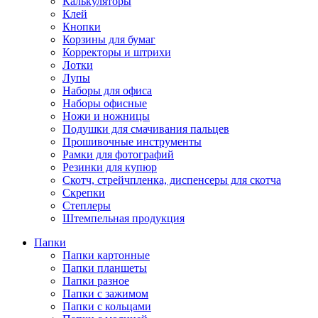
Калькуляторы
Клей
Кнопки
Корзины для бумаг
Корректоры и штрихи
Лотки
Лупы
Наборы для офиса
Наборы офисные
Ножи и ножницы
Подушки для смачивания пальцев
Прошивочные инструменты
Рамки для фотографий
Резинки для купюр
Скотч, стрейчпленка, диспенсеры для скотча
Скрепки
Степлеры
Штемпельная продукция
Папки
Папки картонные
Папки планшеты
Папки разное
Папки с зажимом
Папки с кольцами