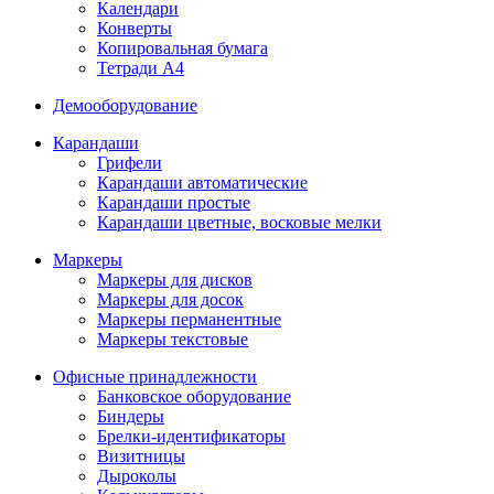
Календари
Конверты
Копировальная бумага
Тетради А4
Демооборудование
Карандаши
Грифели
Карандаши автоматические
Карандаши простые
Карандаши цветные, восковые мелки
Маркеры
Маркеры для дисков
Маркеры для досок
Маркеры перманентные
Маркеры текстовые
Офисные принадлежности
Банковское оборудование
Биндеры
Брелки-идентификаторы
Визитницы
Дыроколы