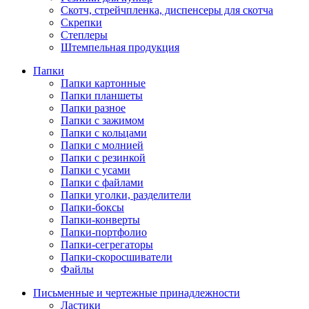
Скотч, стрейчпленка, диспенсеры для скотча
Скрепки
Степлеры
Штемпельная продукция
Папки
Папки картонные
Папки планшеты
Папки разное
Папки с зажимом
Папки с кольцами
Папки с молнией
Папки с резинкой
Папки с усами
Папки с файлами
Папки уголки, разделители
Папки-боксы
Папки-конверты
Папки-портфолио
Папки-сегрегаторы
Папки-скоросшиватели
Файлы
Письменные и чертежные принадлежности
Ластики