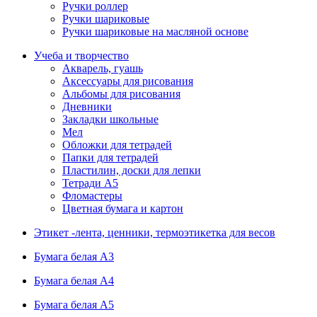
Ручки роллер
Ручки шариковые
Ручки шариковые на масляной основе
Учеба и творчество
Акварель, гуашь
Аксессуары для рисования
Альбомы для рисования
Дневники
Закладки школьные
Мел
Обложки для тетрадей
Папки для тетрадей
Пластилин, доски для лепки
Тетради А5
Фломастеры
Цветная бумага и картон
Этикет -лента, ценники, термоэтикетка для весов
Бумага белая А3
Бумага белая А4
Бумага белая А5