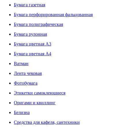
Бумага газетная
Бумага перфорированная фальцованная
Бумага полиграфическая
Бумага рулонная
Бумага цветная А3
Бумага цветная А4
Ватман
Лента чековая
Фотобумага
Этикетки самоклеющиеся
Оригами и квиллинг
Белизна
Средства для кафеля, сантехники