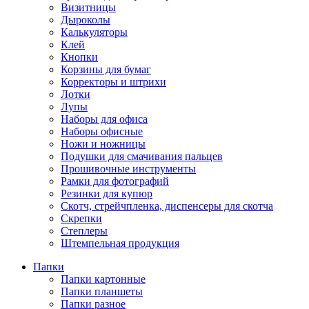
Визитницы
Дыроколы
Калькуляторы
Клей
Кнопки
Корзины для бумаг
Корректоры и штрихи
Лотки
Лупы
Наборы для офиса
Наборы офисные
Ножи и ножницы
Подушки для смачивания пальцев
Прошивочные инструменты
Рамки для фотографий
Резинки для купюр
Скотч, стрейчпленка, диспенсеры для скотча
Скрепки
Степлеры
Штемпельная продукция
Папки
Папки картонные
Папки планшеты
Папки разное