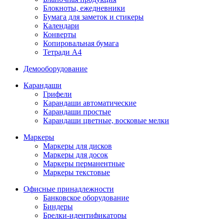
Блокноты, ежедневники
Бумага для заметок и стикеры
Календари
Конверты
Копировальная бумага
Тетради А4
Демооборудование
Карандаши
Грифели
Карандаши автоматические
Карандаши простые
Карандаши цветные, восковые мелки
Маркеры
Маркеры для дисков
Маркеры для досок
Маркеры перманентные
Маркеры текстовые
Офисные принадлежности
Банковское оборудование
Биндеры
Брелки-идентификаторы