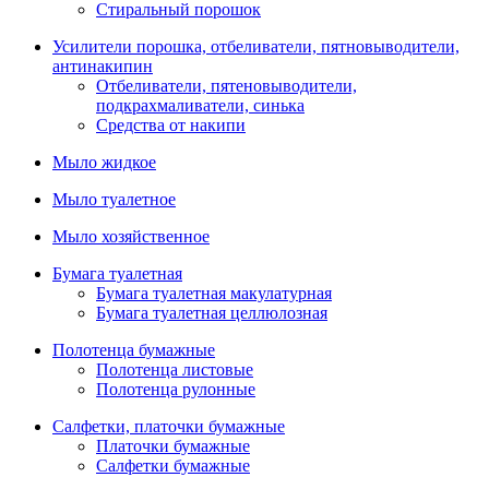
Стиральный порошок
Усилители порошка, отбеливатели, пятновыводители,
антинакипин
Отбеливатели, пятеновыводители,
подкрахмаливатели, синька
Средства от накипи
Мыло жидкое
Мыло туалетное
Мыло хозяйственное
Бумага туалетная
Бумага туалетная макулатурная
Бумага туалетная целлюлозная
Полотенца бумажные
Полотенца листовые
Полотенца рулонные
Салфетки, платочки бумажные
Платочки бумажные
Салфетки бумажные