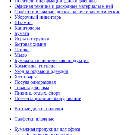
Носители информации (диски,флешки)
Офисная техника и расходные материалы к ней
Салфетки влажные, диски, палочки косметические
Уборочный инвентарь
Штампы
Канцтовары
Бумага
Игры и игрушки
Бытовая химия
Стирка
Мыло
Бумажно-гигиеническая продукция
Косметика, гигиена
Уход за обувью и одеждой
Хозтовары
Посуда одноразовая
Товары для дома
Пикник, отдых, спорт
Презентационное оборудование
Ватные диски, палочки
Салфетки влажные
Бумажная продукция для офиса
Бланочная продукция