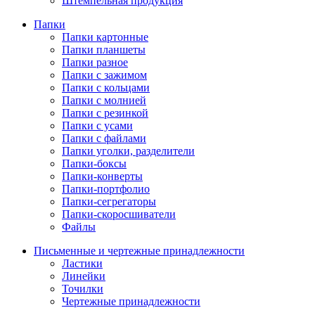
Штемпельная продукция
Папки
Папки картонные
Папки планшеты
Папки разное
Папки с зажимом
Папки с кольцами
Папки с молнией
Папки с резинкой
Папки с усами
Папки с файлами
Папки уголки, разделители
Папки-боксы
Папки-конверты
Папки-портфолио
Папки-сегрегаторы
Папки-скоросшиватели
Файлы
Письменные и чертежные принадлежности
Ластики
Линейки
Точилки
Чертежные принадлежности