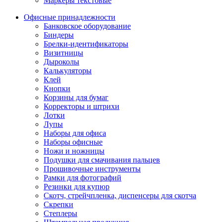
Маркеры текстовые
Офисные принадлежности
Банковское оборудование
Биндеры
Брелки-идентификаторы
Визитницы
Дыроколы
Калькуляторы
Клей
Кнопки
Корзины для бумаг
Корректоры и штрихи
Лотки
Лупы
Наборы для офиса
Наборы офисные
Ножи и ножницы
Подушки для смачивания пальцев
Прошивочные инструменты
Рамки для фотографий
Резинки для купюр
Скотч, стрейчпленка, диспенсеры для скотча
Скрепки
Степлеры