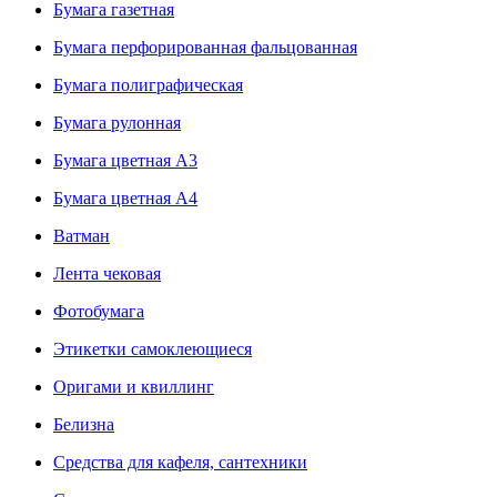
Бумага газетная
Бумага перфорированная фальцованная
Бумага полиграфическая
Бумага рулонная
Бумага цветная А3
Бумага цветная А4
Ватман
Лента чековая
Фотобумага
Этикетки самоклеющиеся
Оригами и квиллинг
Белизна
Средства для кафеля, сантехники