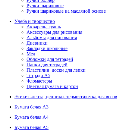
Ручки роллер
Ручки шариковые
Ручки шариковые на масляной основе
Учеба и творчество
Акварель, гуашь
Аксессуары для рисования
Альбомы для рисования
Дневники
Закладки школьные
Мел
Обложки для тетрадей
Папки для тетрадей
Пластилин, доски для лепки
Тетради А5
Фломастеры
Цветная бумага и картон
Этикет -лента, ценники, термоэтикетка для весов
Бумага белая А3
Бумага белая А4
Бумага белая А5