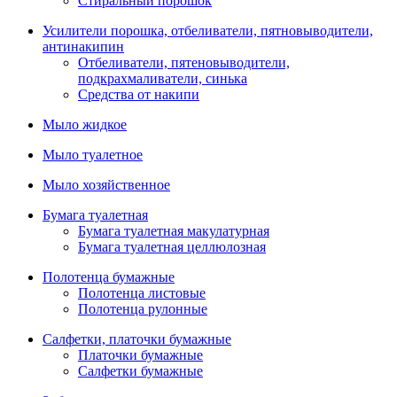
Стиральный порошок
Усилители порошка, отбеливатели, пятновыводители,
антинакипин
Отбеливатели, пятеновыводители,
подкрахмаливатели, синька
Средства от накипи
Мыло жидкое
Мыло туалетное
Мыло хозяйственное
Бумага туалетная
Бумага туалетная макулатурная
Бумага туалетная целлюлозная
Полотенца бумажные
Полотенца листовые
Полотенца рулонные
Салфетки, платочки бумажные
Платочки бумажные
Салфетки бумажные