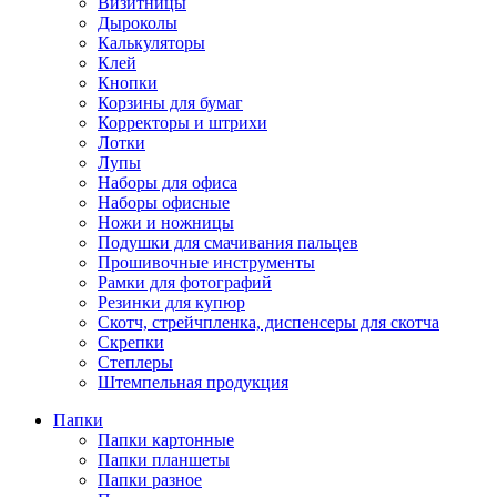
Визитницы
Дыроколы
Калькуляторы
Клей
Кнопки
Корзины для бумаг
Корректоры и штрихи
Лотки
Лупы
Наборы для офиса
Наборы офисные
Ножи и ножницы
Подушки для смачивания пальцев
Прошивочные инструменты
Рамки для фотографий
Резинки для купюр
Скотч, стрейчпленка, диспенсеры для скотча
Скрепки
Степлеры
Штемпельная продукция
Папки
Папки картонные
Папки планшеты
Папки разное