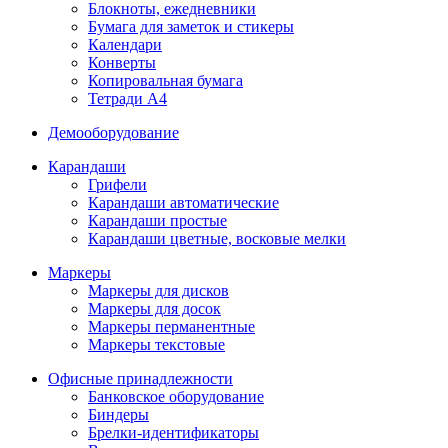
Блокноты, ежедневники
Бумага для заметок и стикеры
Календари
Конверты
Копировальная бумага
Тетради А4
Демооборудование
Карандаши
Грифели
Карандаши автоматические
Карандаши простые
Карандаши цветные, восковые мелки
Маркеры
Маркеры для дисков
Маркеры для досок
Маркеры перманентные
Маркеры текстовые
Офисные принадлежности
Банковское оборудование
Биндеры
Брелки-идентификаторы