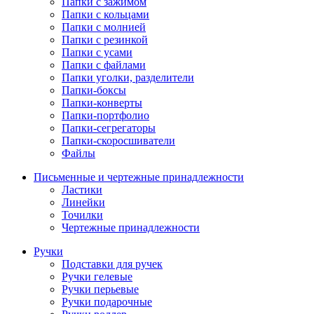
Папки с зажимом
Папки с кольцами
Папки с молнией
Папки с резинкой
Папки с усами
Папки с файлами
Папки уголки, разделители
Папки-боксы
Папки-конверты
Папки-портфолио
Папки-сегрегаторы
Папки-скоросшиватели
Файлы
Письменные и чертежные принадлежности
Ластики
Линейки
Точилки
Чертежные принадлежности
Ручки
Подставки для ручек
Ручки гелевые
Ручки перьевые
Ручки подарочные