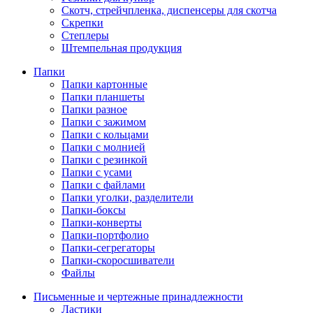
Скотч, стрейчпленка, диспенсеры для скотча
Скрепки
Степлеры
Штемпельная продукция
Папки
Папки картонные
Папки планшеты
Папки разное
Папки с зажимом
Папки с кольцами
Папки с молнией
Папки с резинкой
Папки с усами
Папки с файлами
Папки уголки, разделители
Папки-боксы
Папки-конверты
Папки-портфолио
Папки-сегрегаторы
Папки-скоросшиватели
Файлы
Письменные и чертежные принадлежности
Ластики