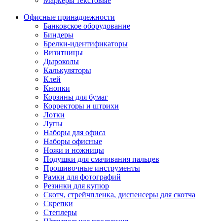
Маркеры текстовые
Офисные принадлежности
Банковское оборудование
Биндеры
Брелки-идентификаторы
Визитницы
Дыроколы
Калькуляторы
Клей
Кнопки
Корзины для бумаг
Корректоры и штрихи
Лотки
Лупы
Наборы для офиса
Наборы офисные
Ножи и ножницы
Подушки для смачивания пальцев
Прошивочные инструменты
Рамки для фотографий
Резинки для купюр
Скотч, стрейчпленка, диспенсеры для скотча
Скрепки
Степлеры