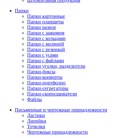
Штемпельная продукция
Папки
Папки картонные
Папки планшеты
Папки разное
Папки с зажимом
Папки с кольцами
Папки с молнией
Папки с резинкой
Папки с усами
Папки с файлами
Папки уголки, разделители
Папки-боксы
Папки-конверты
Папки-портфолио
Папки-сегрегаторы
Папки-скоросшиватели
Файлы
Письменные и чертежные принадлежности
Ластики
Линейки
Точилки
Чертежные принадлежности