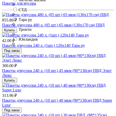
Пакеты для мусора
0
СТД
0
Тара ру
855.86 ₽
0
Пакеты д/мусора 480 л. (05 шт.) 65 мкм (130х170 см) ПВД
Тронти
Купить
0
Юнландия
42.00 ₽
0
Пакеты д/мусора 240 л. (1шт.) 120х140 Тара ру
Под заказ
300.00 ₽
Пакеты д/мусора 240 л. (10 шт.) 45 мкм (90*130см) ПВД Элит
Люкс
Купить
313.96 ₽
Пакеты д/мусора 240 л. (10 шт.) 40 мкм (90*130см) ПВД Super
Luxe
Под заказ