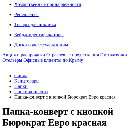
Хозяйственные принадлежности
Репелленты
Товары для пикника
Бейдж-идентификаторы
Доски и аксессуары к ним
Акция и распродажи
Отраслевые предложения
Госзаказчики
Отельеры
Офисные клиенты по Крыму
Сигма
Канцтовары
Папки
Папки-конверты
Папка-конверт с кнопкой Бюрократ Евро красная
Папка-конверт с кнопкой
Бюрократ Евро красная