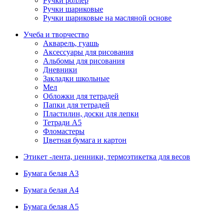
Ручки роллер
Ручки шариковые
Ручки шариковые на масляной основе
Учеба и творчество
Акварель, гуашь
Аксессуары для рисования
Альбомы для рисования
Дневники
Закладки школьные
Мел
Обложки для тетрадей
Папки для тетрадей
Пластилин, доски для лепки
Тетради А5
Фломастеры
Цветная бумага и картон
Этикет -лента, ценники, термоэтикетка для весов
Бумага белая А3
Бумага белая А4
Бумага белая А5