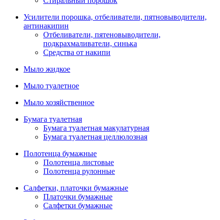
Стиральный порошок
Усилители порошка, отбеливатели, пятновыводители,
антинакипин
Отбеливатели, пятеновыводители,
подкрахмаливатели, синька
Средства от накипи
Мыло жидкое
Мыло туалетное
Мыло хозяйственное
Бумага туалетная
Бумага туалетная макулатурная
Бумага туалетная целлюлозная
Полотенца бумажные
Полотенца листовые
Полотенца рулонные
Салфетки, платочки бумажные
Платочки бумажные
Салфетки бумажные