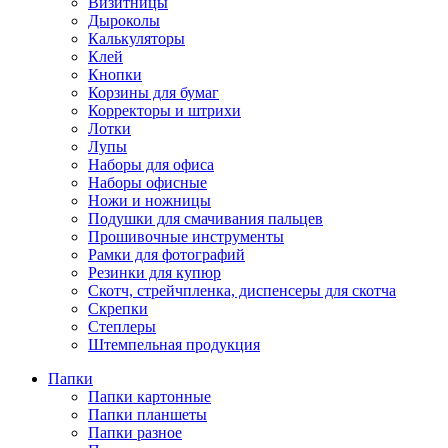
Визитницы
Дыроколы
Калькуляторы
Клей
Кнопки
Корзины для бумаг
Корректоры и штрихи
Лотки
Лупы
Наборы для офиса
Наборы офисные
Ножи и ножницы
Подушки для смачивания пальцев
Прошивочные инструменты
Рамки для фотографий
Резинки для купюр
Скотч, стрейчпленка, диспенсеры для скотча
Скрепки
Степлеры
Штемпельная продукция
Папки
Папки картонные
Папки планшеты
Папки разное