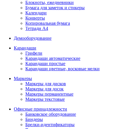
Блокноты, ежедневники
Бумага для заметок и стикеры
Календари
Конверты
Копировальная бумага
Тетради А4
Демооборудование
Карандаши
Грифели
Карандаши автоматические
Карандаши простые
Карандаши цветные, восковые мелки
Маркеры
Маркеры для дисков
Маркеры для досок
Маркеры перманентные
Маркеры текстовые
Офисные принадлежности
Банковское оборудование
Биндеры
Брелки-идентификаторы