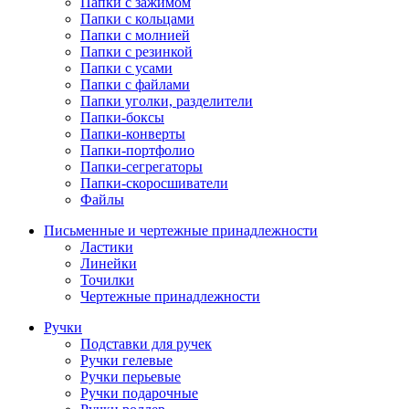
Папки с зажимом
Папки с кольцами
Папки с молнией
Папки с резинкой
Папки с усами
Папки с файлами
Папки уголки, разделители
Папки-боксы
Папки-конверты
Папки-портфолио
Папки-сегрегаторы
Папки-скоросшиватели
Файлы
Письменные и чертежные принадлежности
Ластики
Линейки
Точилки
Чертежные принадлежности
Ручки
Подставки для ручек
Ручки гелевые
Ручки перьевые
Ручки подарочные