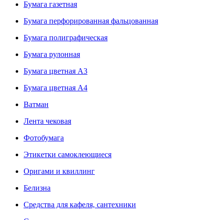
Бумага газетная
Бумага перфорированная фальцованная
Бумага полиграфическая
Бумага рулонная
Бумага цветная А3
Бумага цветная А4
Ватман
Лента чековая
Фотобумага
Этикетки самоклеющиеся
Оригами и квиллинг
Белизна
Средства для кафеля, сантехники