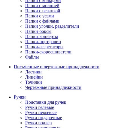
Папки с кольцами
Папки с молнией
Папки с резинкой
Папки с усами
Папки с файлами
Папки уголки, разделители
Папки-боксы
Папки-конверты
Папки-портфолио
Папки-сегрегаторы
Папки-скоросшиватели
Файлы
Письменные и чертежные принадлежности
Ластики
Линейки
Точилки
Чертежные принадлежности
Ручки
Подставки для ручек
Ручки гелевые
Ручки перьевые
Ручки подарочные
Ручки роллер
Ручки шариковые