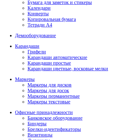
Бумага для заметок и стикеры
Календари
Конверты
Копировальная бумага
Тетради А4
Демооборудование
Карандаши
Грифели
Карандаши автоматические
Карандаши простые
Карандаши цветные, восковые мелки
Маркеры
Маркеры для дисков
Маркеры для досок
Маркеры перманентные
Маркеры текстовые
Офисные принадлежности
Банковское оборудование
Биндеры
Брелки-идентификаторы
Визитницы