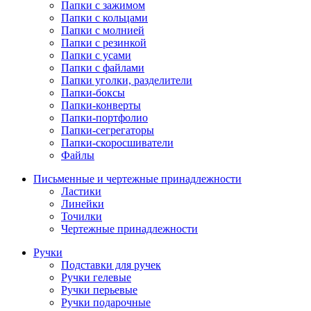
Папки с зажимом
Папки с кольцами
Папки с молнией
Папки с резинкой
Папки с усами
Папки с файлами
Папки уголки, разделители
Папки-боксы
Папки-конверты
Папки-портфолио
Папки-сегрегаторы
Папки-скоросшиватели
Файлы
Письменные и чертежные принадлежности
Ластики
Линейки
Точилки
Чертежные принадлежности
Ручки
Подставки для ручек
Ручки гелевые
Ручки перьевые
Ручки подарочные