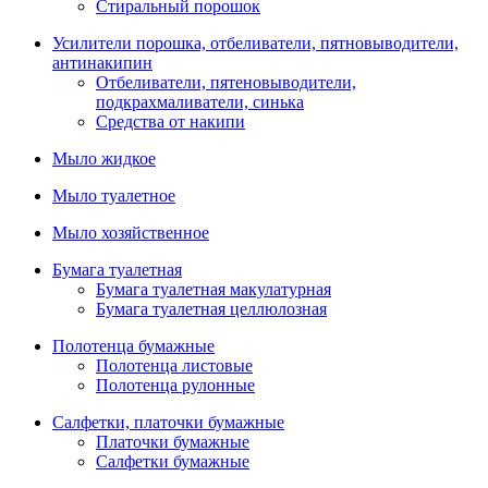
Стиральный порошок
Усилители порошка, отбеливатели, пятновыводители,
антинакипин
Отбеливатели, пятеновыводители,
подкрахмаливатели, синька
Средства от накипи
Мыло жидкое
Мыло туалетное
Мыло хозяйственное
Бумага туалетная
Бумага туалетная макулатурная
Бумага туалетная целлюлозная
Полотенца бумажные
Полотенца листовые
Полотенца рулонные
Салфетки, платочки бумажные
Платочки бумажные
Салфетки бумажные