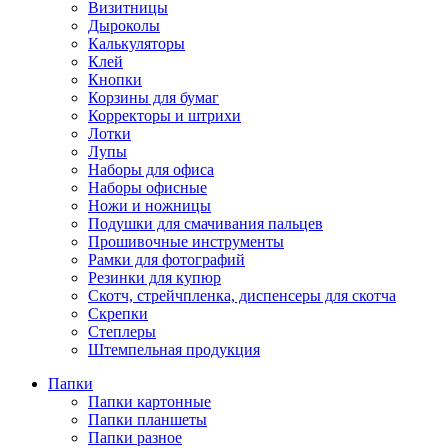
Визитницы
Дыроколы
Калькуляторы
Клей
Кнопки
Корзины для бумаг
Корректоры и штрихи
Лотки
Лупы
Наборы для офиса
Наборы офисные
Ножи и ножницы
Подушки для смачивания пальцев
Прошивочные инструменты
Рамки для фотографий
Резинки для купюр
Скотч, стрейчпленка, диспенсеры для скотча
Скрепки
Степлеры
Штемпельная продукция
Папки
Папки картонные
Папки планшеты
Папки разное