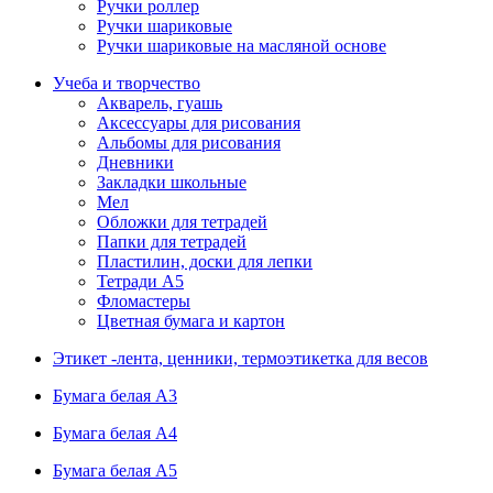
Ручки роллер
Ручки шариковые
Ручки шариковые на масляной основе
Учеба и творчество
Акварель, гуашь
Аксессуары для рисования
Альбомы для рисования
Дневники
Закладки школьные
Мел
Обложки для тетрадей
Папки для тетрадей
Пластилин, доски для лепки
Тетради А5
Фломастеры
Цветная бумага и картон
Этикет -лента, ценники, термоэтикетка для весов
Бумага белая А3
Бумага белая А4
Бумага белая А5