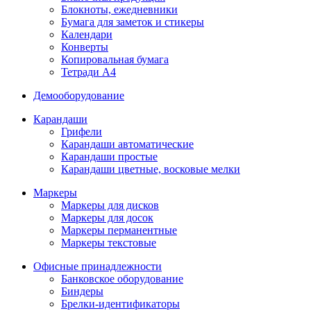
Блокноты, ежедневники
Бумага для заметок и стикеры
Календари
Конверты
Копировальная бумага
Тетради А4
Демооборудование
Карандаши
Грифели
Карандаши автоматические
Карандаши простые
Карандаши цветные, восковые мелки
Маркеры
Маркеры для дисков
Маркеры для досок
Маркеры перманентные
Маркеры текстовые
Офисные принадлежности
Банковское оборудование
Биндеры
Брелки-идентификаторы