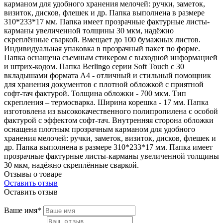
карманом для удобного хранения мелочей: ручки, заметок,
визиток, дисков, флешек и др. Папка выполнена в размере
310*233*17 мм. Папка имеет прозрачные фактурные листы-
карманы увеличенной толщины 30 мкм, надёжно
скреплённые сваркой. Вмещает до 100 бумажных листов.
Индивидуальная упаковка в прозрачный пакет по форме.
Папка оснащена съемным стикером с выходной информацией
и штрих-кодом. Папка Berlingo серии Soft Touch с 30
вкладышами формата А4 - отличный и стильный помощник
для хранения документов с плотной обложкой с приятной
софт-тач фактурой. Толщина обложки - 700 мкм. Тип
скрепления – термосварка. Ширина корешка - 17 мм. Папка
изготовлена из высококачественного полипропилена с особой
фактурой с эффектом софт-тач. Внутренняя сторона обложки
оснащена плотным прозрачным карманом для удобного
хранения мелочей: ручки, заметок, визиток, дисков, флешек и
др. Папка выполнена в размере 310*233*17 мм. Папка имеет
прозрачные фактурные листы-карманы увеличенной толщины
30 мкм, надёжно скреплённые сваркой.
Отзывы о товаре
Оставить отзыв
Оставить отзыв
Ваше имя*