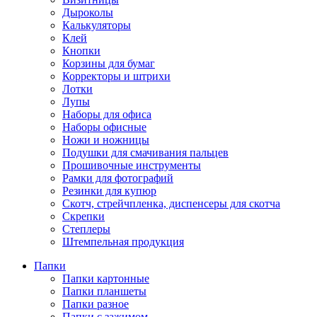
Дыроколы
Калькуляторы
Клей
Кнопки
Корзины для бумаг
Корректоры и штрихи
Лотки
Лупы
Наборы для офиса
Наборы офисные
Ножи и ножницы
Подушки для смачивания пальцев
Прошивочные инструменты
Рамки для фотографий
Резинки для купюр
Скотч, стрейчпленка, диспенсеры для скотча
Скрепки
Степлеры
Штемпельная продукция
Папки
Папки картонные
Папки планшеты
Папки разное
Папки с зажимом