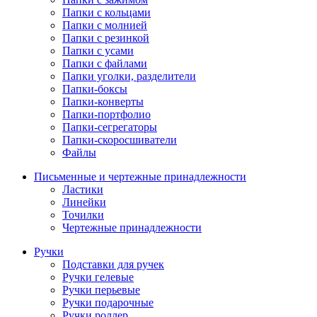
Папки с кольцами
Папки с молнией
Папки с резинкой
Папки с усами
Папки с файлами
Папки уголки, разделители
Папки-боксы
Папки-конверты
Папки-портфолио
Папки-сегрегаторы
Папки-скоросшиватели
Файлы
Письменные и чертежные принадлежности
Ластики
Линейки
Точилки
Чертежные принадлежности
Ручки
Подставки для ручек
Ручки гелевые
Ручки перьевые
Ручки подарочные
Ручки роллер