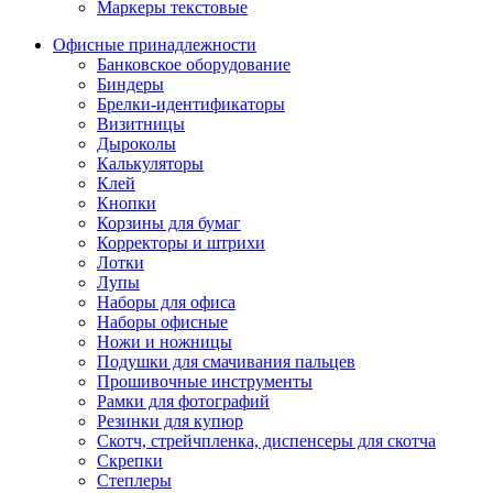
Маркеры текстовые
Офисные принадлежности
Банковское оборудование
Биндеры
Брелки-идентификаторы
Визитницы
Дыроколы
Калькуляторы
Клей
Кнопки
Корзины для бумаг
Корректоры и штрихи
Лотки
Лупы
Наборы для офиса
Наборы офисные
Ножи и ножницы
Подушки для смачивания пальцев
Прошивочные инструменты
Рамки для фотографий
Резинки для купюр
Скотч, стрейчпленка, диспенсеры для скотча
Скрепки
Степлеры