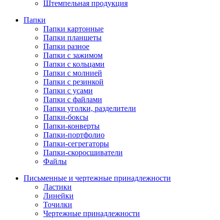
Штемпельная продукция
Папки
Папки картонные
Папки планшеты
Папки разное
Папки с зажимом
Папки с кольцами
Папки с молнией
Папки с резинкой
Папки с усами
Папки с файлами
Папки уголки, разделители
Папки-боксы
Папки-конверты
Папки-портфолио
Папки-сегрегаторы
Папки-скоросшиватели
Файлы
Письменные и чертежные принадлежности
Ластики
Линейки
Точилки
Чертежные принадлежности