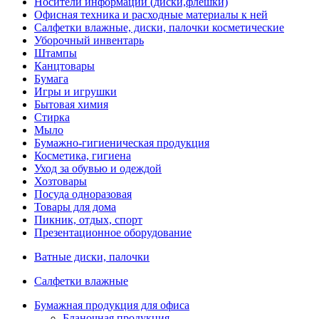
Носители информации (диски,флешки)
Офисная техника и расходные материалы к ней
Салфетки влажные, диски, палочки косметические
Уборочный инвентарь
Штампы
Канцтовары
Бумага
Игры и игрушки
Бытовая химия
Стирка
Мыло
Бумажно-гигиеническая продукция
Косметика, гигиена
Уход за обувью и одеждой
Хозтовары
Посуда одноразовая
Товары для дома
Пикник, отдых, спорт
Презентационное оборудование
Ватные диски, палочки
Салфетки влажные
Бумажная продукция для офиса
Бланочная продукция