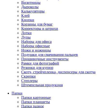
Визитницы
Дыроколы
Калькуляторы
Клей
Кнопки
Корзины для бумаг
Корректоры и штрихи
Лотки
Лупы
Наборы для офиса
Наборы офисные
Ножи и ножницы
Подушки для смачивания пальцев
Прошивочные инструменты
Рамки для фотографий
Резинки для купюр
Скотч, стрейчпленка, диспенсеры для скотча
Скрепки
Степлеры
Штемпельная продукция
Папки
Папки картонные
Папки планшеты
Папки разное