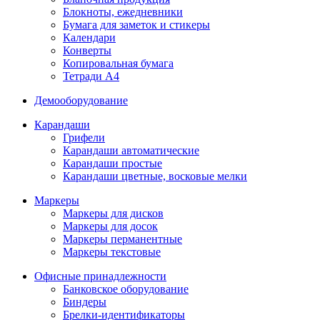
Блокноты, ежедневники
Бумага для заметок и стикеры
Календари
Конверты
Копировальная бумага
Тетради А4
Демооборудование
Карандаши
Грифели
Карандаши автоматические
Карандаши простые
Карандаши цветные, восковые мелки
Маркеры
Маркеры для дисков
Маркеры для досок
Маркеры перманентные
Маркеры текстовые
Офисные принадлежности
Банковское оборудование
Биндеры
Брелки-идентификаторы