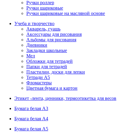
Ручки роллер
Ручки шариковые
Ручки шариковые на масляной основе
Учеба и творчество
Акварель, гуашь
Аксессуары для рисования
Альбомы для рисования
Дневники
Закладки школьные
Мел
Обложки для тетрадей
Папки для тетрадей
Пластилин, доски для лепки
Тетради А5
Фломастеры
Цветная бумага и картон
Этикет -лента, ценники, термоэтикетка для весов
Бумага белая А3
Бумага белая А4
Бумага белая А5