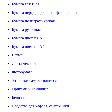
Бумага газетная
Бумага перфорированная фальцованная
Бумага полиграфическая
Бумага рулонная
Бумага цветная А3
Бумага цветная А4
Ватман
Лента чековая
Фотобумага
Этикетки самоклеющиеся
Оригами и квиллинг
Белизна
Средства для кафеля, сантехники