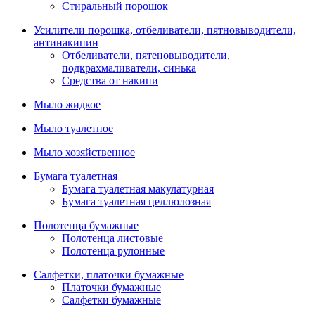
Стиральный порошок
Усилители порошка, отбеливатели, пятновыводители,
антинакипин
Отбеливатели, пятеновыводители,
подкрахмаливатели, синька
Средства от накипи
Мыло жидкое
Мыло туалетное
Мыло хозяйственное
Бумага туалетная
Бумага туалетная макулатурная
Бумага туалетная целлюлозная
Полотенца бумажные
Полотенца листовые
Полотенца рулонные
Салфетки, платочки бумажные
Платочки бумажные
Салфетки бумажные